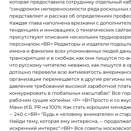
которая предоставила сотруднику отдельный каби
"синдромом непереносимости ряда роскошных с
представляет и рассказ об определениях профе
Каждая глава наполнена врезками с дополнител
тенденциях и инновациях, о тематических сайтах
присутствуют описания нескольких трудноразр
персоналом.<BR> Редакторы и издатели подошли 
имена и фамилии всех упоминаемых людей даны в
транскрипции и в скобках, как они пишутся по-ан
что русскому читателю неважно, как пишутся в 
дотошно перевели всю витиеватость американско
организация перемещается в другие регионы мира,
давление требований высокой заработной платы 
конкурировать в глобальных масштабах". Все гор
рабочим сущие копейки. <P> <B>Просто и со вкус
Манн И.Б. PR на 100%: Как стать хорошим менедже
-- 240 с.<BR> "Будь к человеку внимателен и ста
Найди тему, которая ему интересна, -- продолжал
искренний интерес".<BR> Все советы московско