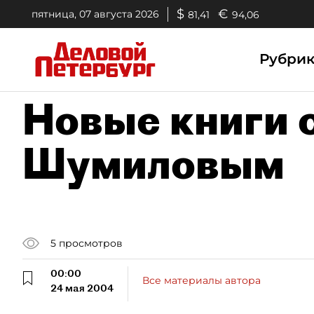
$
€
пятница, 07 августа 2026
81,41
94,06
Рубри
Новые книги 
Шумиловым
5
просмотров
00:00
Все материалы автора
24 мая 2004