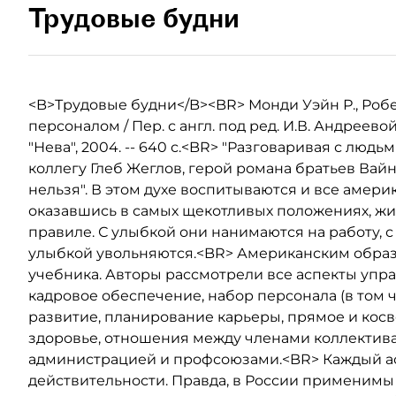
Трудовые будни
<B>Трудовые будни</B><BR> Монди Уэйн Р., Робе
персоналом / Пер. с англ. под ред. И.В. Андреевой
"Нева", 2004. -- 640 с.<BR> "Разговаривая с людьм
коллегу Глеб Жеглов, герой романа братьев Вай
нельзя". В этом духе воспитываются и все америка
оказавшись в самых щекотливых положениях, жи
правиле. С улыбкой они нанимаются на работу, 
улыбкой увольняются.<BR> Американским образ
учебника. Авторы рассмотрели все аспекты упр
кадровое обеспечение, набор персонала (в том ч
развитие, планирование карьеры, прямое и кос
здоровье, отношения между членами коллектив
администрацией и профсоюзами.<BR> Каждый а
действительности. Правда, в России применимы н