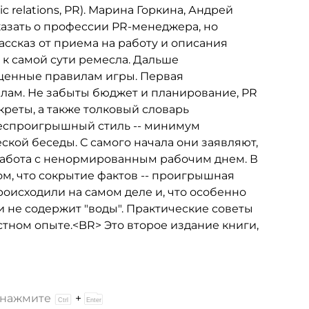
 relations, PR). Марина Горкина, Андрей
азать о профессии PR-менеджера, но
ассказ от приема на работу и описания
 к самой сути ремесла. Дальше
ященные правилам игры. Первая
алам. Не забыты бюджет и планирование, PR
креты, а также толковый словарь
еспроигрышный стиль -- минимум
ской беседы. С самого начала они заявляют,
я работа с ненормированным рабочим днем. В
ом, что сокрытие фактов -- проигрышная
роисходили на самом деле и, что особенно
и не содержит "воды". Практические советы
тном опыте.<BR> Это второе издание книги,
и нажмите
+