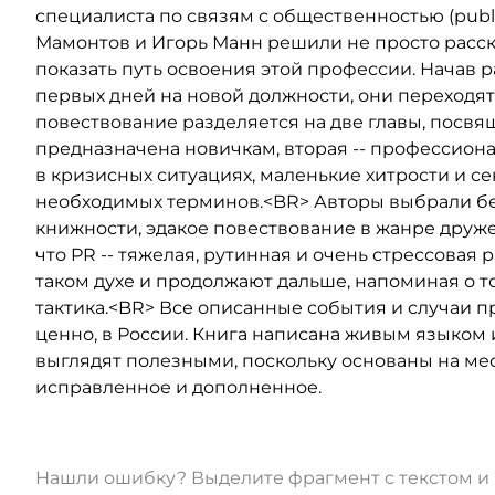
специалиста по связям с общественностью (public
Мамонтов и Игорь Манн решили не просто расск
показать путь освоения этой профессии. Начав р
первых дней на новой должности, они переходят
повествование разделяется на две главы, посв
предназначена новичкам, вторая -- профессион
в кризисных ситуациях, маленькие хитрости и се
необходимых терминов.<BR> Авторы выбрали б
книжности, эдакое повествование в жанре друже
что PR -- тяжелая, рутинная и очень стрессова
таком духе и продолжают дальше, напоминая о т
тактика.<BR> Все описанные события и случаи п
ценно, в России. Книга написана живым языком 
выглядят полезными, поскольку основаны на мес
исправленное и дополненное.
Нашли ошибку? Выделите фрагмент с текстом 