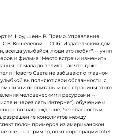
рт М. Ноу, Шейн Р. Премо. Управление
, С.В. Кошелевой. -- СПб.: Издательский дом
и, всегда улыбайся, люди это любят", -- учил
неров и фильма "Место встречи изменить
нцы, от мала до велика. Так что, даже
тели Нового Света не забывают о главном
с улыбкой выполняют свои обязанности, с
ом жизни пропитаны и все страницы этого
авления человеческими ресурсами --
исле и через сеть Интернет), обучение и
венное вознаграждение, безопасность и
а, разрешение конфликтов между
спект полон примеров из американской
е все -- например, опыт корпорации Intel,