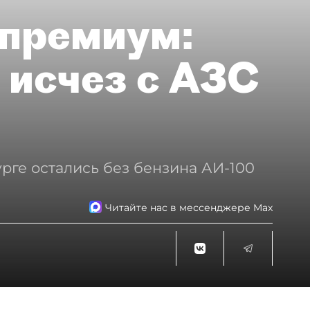
премиум:
 исчез с АЗС
рге остались без бензина АИ-100
Читайте нас в мессенджере Max