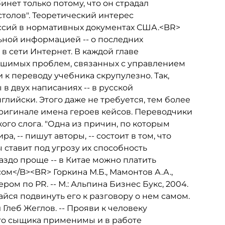
нет только потому, что он страдал
толов". Теоретический интерес
ссий в нормативных документах США.<BR>
ьной информацией -- о последних
 в сети Интернет. В каждой главе
ешимых проблем, связанных с управлением
к переводу учебника скрупулезно. Так,
 двух написаниях -- в русской
глийски. Этого даже не требуется, тем более
оригинале имена героев кейсов. Переводчики
го слога. "Одна из причин, по которым
 -- пишут авторы, -- состоит в том, что
ставит под угрозу их способность
аздо проще -- в Китае можно платить
ом</B><BR> Горкина М.Б., Мамонтов А.А.,
ром по PR. -- М.: Альпина Бизнес Букс, 2004.
райся подвинуть его к разговору о нем самом.
 Глеб Жеглов. -- Прояви к человеку
го сыщика применимы и в работе