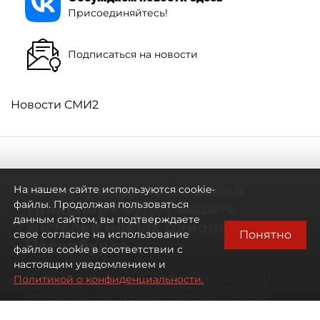
Присоединяйтесь!
Подписаться на новости
Новости СМИ2
Не метро единым: какой
На нашем сайте используются cookie-
транспорт будет возить
файлы. Продолжая пользоваться
данным сайтом, вы подтверждаете
жителей новых районов
Понятно
свое согласие на использование
Петербурга
файлов cookie в соответствии с
настоящим уведомлением и
Развитие метро в Петербурге отстало
Политикой о конфиденциальности.
от темпов застройки окраин города