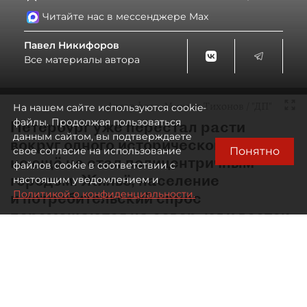
Читайте нас в мессенджере Max
Павел Никифоров
Все материалы автора
Автор фото:
Михаил Тихонов / "ДП"
На нашем сайте используются cookie-
файлы. Продолжая пользоваться
Петербург уже перестал расти
данным сайтом, вы подтверждаете
вокруг одного исторического ядра,
Понятно
свое согласие на использование
но ещё не стал полицентричным
файлов cookie в соответствии с
городом. Жильё, население
настоящим уведомлением и
Политикой о конфиденциальности.
и потребительский спрос
перемещаются на север, юг и восток,
тогда как рабочие места,
образование, культура
и значительная часть деловой
активности по‑прежнему остаются
в центре. И эту проблему надо