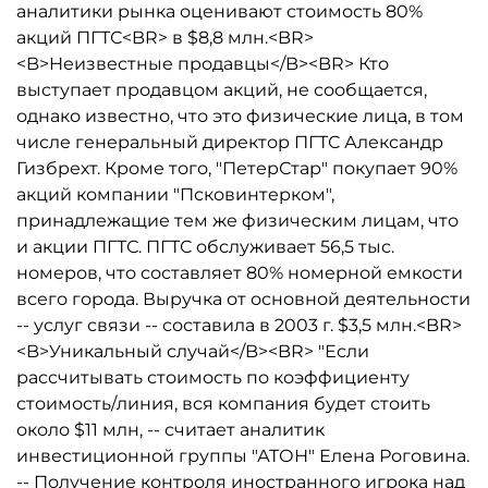
аналитики рынка оценивают стоимость 80%
акций ПГТС<BR> в $8,8 млн.<BR>
<B>Неизвестные продавцы</B><BR> Кто
выступает продавцом акций, не сообщается,
однако известно, что это физические лица, в том
числе генеральный директор ПГТС Александр
Гизбрехт. Кроме того, "ПетерСтар" покупает 90%
акций компании "Псковинтерком",
принадлежащие тем же физическим лицам, что
и акции ПГТС. ПГТС обслуживает 56,5 тыс.
номеров, что составляет 80% номерной емкости
всего города. Выручка от основной деятельности
-- услуг связи -- составила в 2003 г. $3,5 млн.<BR>
<B>Уникальный случай</B><BR> "Если
рассчитывать стоимость по коэффициенту
стоимость/линия, вся компания будет стоить
около $11 млн, -- считает аналитик
инвестиционной группы "АТОН" Елена Роговина.
-- Получение контроля иностранного игрока над