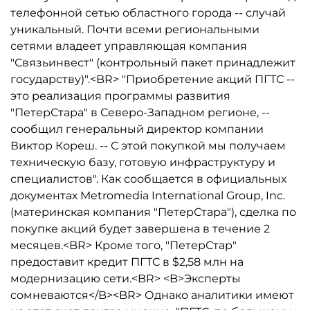
телефонной сетью областного города -- случай
уникальный. Почти всеми региональными
сетями владеет управляющая компания
"Связьинвест" (контрольный пакет принадлежит
государству)".<BR> "Приобретение акций ПГТС --
это реализация программы развития
"ПетерСтара" в Северо-Западном регионе, --
сообщил генеральный директор компании
Виктор Кореш. -- С этой покупкой мы получаем
техническую базу, готовую инфраструктуру и
специалистов". Как сообщается в официальных
документах Metromedia International Group, Inc.
(материнская компания "ПетерСтара"), сделка по
покупке акций будет завершена в течение 2
месяцев.<BR> Кроме того, "ПетерСтар"
предоставит кредит ПГТС в $2,58 млн на
модернизацию сети.<BR> <B>Эксперты
сомневаются</B><BR> Однако аналитики имеют