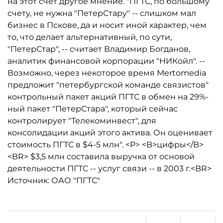
на этот счет другое мнение. "ПГТС, по большому
счету, не нужна "ПетерСтару" -- слишком мал
бизнес в Пскове, да и носит иной характер, чем
то, что делает альтернативный, по сути,
"ПетерСтар", -- считает Владимир Богданов,
аналитик финансовой корпорации "НИКойл". --
Возможно, через некоторое время Mertomedia
предложит "петербургской команде связистов"
контрольный пакет акций ПГТС в обмен на 29%-
ный пакет "ПетерСтара", который сейчас
контролирует "Телекоминвест", для
консолидации акций этого актива. Он оценивает
стоимость ПГТС в $4-5 млн". <P> <B>цифры</B>
<BR> $3,5 млн составила выручка от основой
деятельности ПГТС -- услуг связи -- в 2003 г.<BR>
Источник: ОАО "ПГТС"