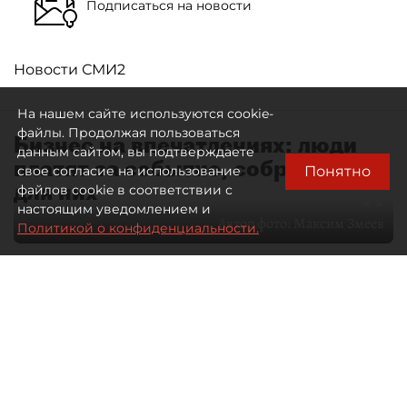
Подписаться на новости
Новости СМИ2
На нашем сайте используются cookie-
файлы. Продолжая пользоваться
Бизнес на впечатлениях: люди
данным сайтом, вы подтверждаете
платят за событие, собранное
Понятно
свое согласие на использование
для них
файлов cookie в соответствии с
настоящим уведомлением и
Автор фото:
Максим Змеев
Политикой о конфиденциальности.
04 августа 2026
15:51
1287
Читайте нас в мессенджере Max
dp.ru
Все материалы автора
Летний календарь событий