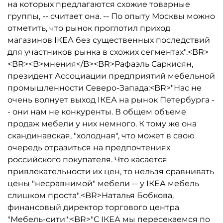
на которых предлагаются схожие товарные
группы, -- считает она. -- По опыту Москвы можно
отметить, что рынок проглотил приход
магазинов IКЕА без существенных последствий
для участников рынка в схожих сегментах".<BR>
<BR><B>мнения</B><BR>Рафаэль Саркисян,
президент Ассоциации предприятий мебельной
промышленности Северо-Запада:<BR>"Нас не
очень волнует выход IКЕА на рынок Петербурга -
- они нам не конкуренты. В общем объеме
продаж мебели у них немного. К тому же она
скандинавская, "холодная", что может в свою
очередь отразиться на предпочтениях
российского покупателя. Что касается
привлекательности их цен, то нельзя сравнивать
цены "несравнимой" мебели -- у IКЕА мебель
слишком проста".<BR>Наталья Бобкова,
финансовый директор торгового центра
"Мебель-сити":<BR>"С IКЕА мы пересекаемся по