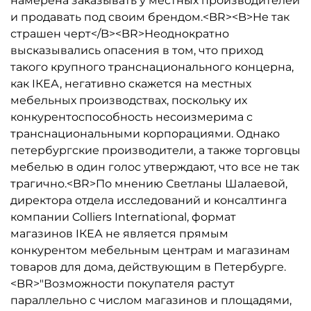
намерена заказывать у местных производителей
и продавать под своим брендом.<BR><B>Не так
страшен черт</B><BR>Неоднократно
высказывались опасения в том, что приход
такого крупного транснационального концерна,
как IКЕА, негативно скажется на местных
мебельных производствах, поскольку их
конкурентоспособность несоизмерима с
транснациональными корпорациями. Однако
петербургские производители, а также торговцы
мебелью в один голос утверждают, что все не так
трагично.<BR>По мнению Светланы Шалаевой,
директора отдела исследований и консалтинга
компании Colliers International, формат
магазинов IКЕА не является прямым
конкурентом мебельным центрам и магазинам
товаров для дома, действующим в Петербурге.
<BR>"Возможности покупателя растут
параллельно с числом магазинов и площадями,