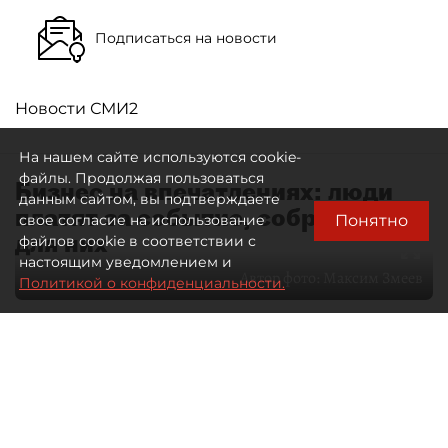
Подписаться на новости
Новости СМИ2
На нашем сайте используются cookie-
файлы. Продолжая пользоваться
Бизнес на впечатлениях: люди
данным сайтом, вы подтверждаете
платят за событие, собранное
Понятно
свое согласие на использование
для них
файлов cookie в соответствии с
настоящим уведомлением и
Автор фото:
Максим Змеев
Политикой о конфиденциальности.
04 августа 2026
15:51
2194
Читайте нас в мессенджере Max
dp.ru
Все материалы автора