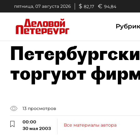
$
€
пятница, 07 августа 2026
82,17
94,84
Рубри
Петербургск
торгуют фирм
13
просмотров
00:00
Все материалы автора
30 мая 2003