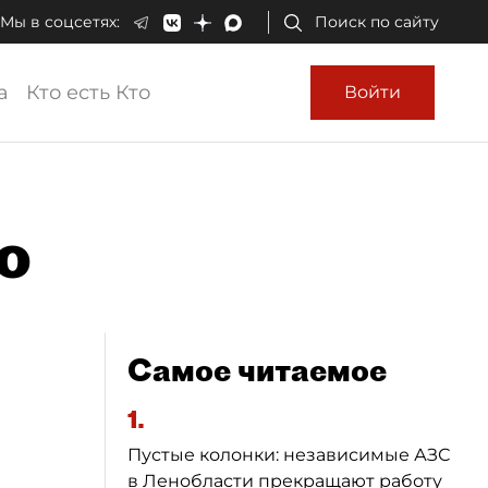
Мы в соцсетях:
Поиск по сайту
а
Кто есть Кто
Войти
о
Самое читаемое
1.
Пустые колонки: независимые АЗС
в Ленобласти прекращают работу