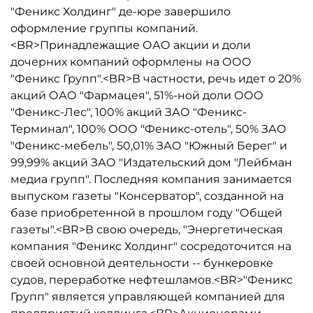
"Феникс Холдинг" де-юре завершило
оформление группы компаний.
<BR>Принадлежащие ОАО акции и доли
дочерних компаний оформлены на ООО
"Феникс Групп".<BR>В частности, речь идет о 20%
акций ОАО "Фармацея", 51%-ной доли ООО
"Феникс-Лес", 100% акций ЗАО "Феникс-
Терминал", 100% ООО "Феникс-отель", 50% ЗАО
"Феникс-мебель", 50,01% ЗАО "Южный Берег" и
99,99% акций ЗАО "Издательский дом "Лейбман
медиа групп". Последняя компания занимается
выпуском газеты "Консерватор", созданной на
базе приобретенной в прошлом году "Общей
газеты".<BR>В свою очередь, "Энергетическая
компания "Феникс Холдинг" сосредоточится на
своей основной деятельности -- бункеровке
судов, переработке нефтешламов.<BR>"Феникс
Групп" является управляющей компанией для