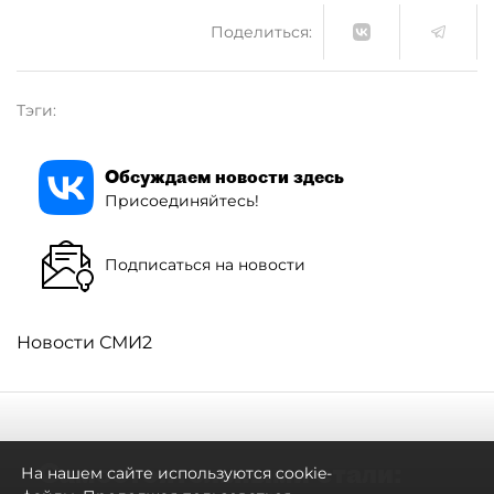
Поделиться:
Тэги:
Обсуждаем новости здесь
Присоединяйтесь!
Подписаться на новости
Новости СМИ2
Самостоятельными стали:
На нашем сайте используются cookie-