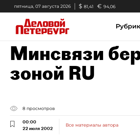
$
€
пятница, 07 августа 2026
81,41
94,06
Рубри
Минсвязи бер
зоной RU
8
просмотров
00:00
Все материалы автора
22 июля 2002