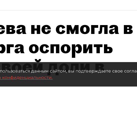
ва не смогла в
рга оспорить
воей доли в
пользоваться данным сайтом, вы подтверждаете свое согла
о конфиденциальности.
Автор фото:
Ваганов Антон / "ДП"
Читайте нас в мессенджере Max