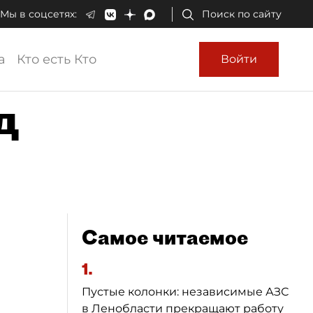
Мы в соцсетях:
Поиск по сайту
а
Кто есть Кто
Войти
д
Самое читаемое
1.
Пустые колонки: независимые АЗС
в Ленобласти прекращают работу