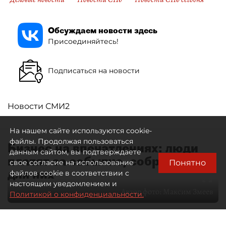
Обсуждаем новости здесь
Присоединяйтесь!
Подписаться на новости
Новости СМИ2
На нашем сайте используются cookie-
файлы. Продолжая пользоваться
Бизнес на впечатлениях: люди
данным сайтом, вы подтверждаете
платят за событие, собранное
Понятно
свое согласие на использование
для них
файлов cookie в соответствии с
настоящим уведомлением и
Автор фото:
Максим Змеев
Политикой о конфиденциальности.
04 августа 2026
15:51
3069