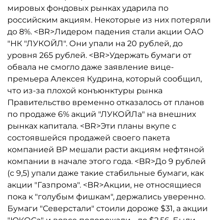
мировых фондовых рынках ударила по
российским акциям. Некоторые из них потеряли
до 8%. <BR>Лидером падения стали акции ОАО
"НК "ЛУКОЙЛ". Они упали на 20 рублей, до
уровня 265 рублей. <BR>Удержать бумаги от
обвала не смогло даже заявление вице-
премьера Алексея Кудрина, который сообщил,
что из-за плохой конъюнктуры рынка
Правительство временно отказалось от планов
по продаже 6% акций "ЛУКОЙЛа" на внешних
рынках капитала. <BR>Эти планы вкупе с
состоявшейся продажей своего пакета
компанией BP мешали расти акциям нефтяной
компании в начале этого года. <BR>До 9 рублей
(с 9,5) упали даже такие стабильные бумаги, как
акции "Газпрома". <BR>Акции, не относящиеся
пока к "голубым фишкам", держались уверенно.
Бумаги "Северстали" стоили дороже $31, а акции