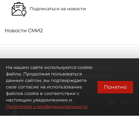
Подписаться на новости
Новости СМИ2
В Петербурге резко вырос
На нашем сайте используются cookie-
спрос на ипотеку вопреки
файлы. Продолжая пользоваться
данным сайтом, вы подтверждаете
высоким ставкам
Понятно
свое согласие на использование
файлов cookie в соответствии с
настоящим уведомлением и
09 августа 2026
00:05
949
Политикой о конфиденциальности.
Читайте нас в мессенджере Max
Евгений Петров
Все материалы автора