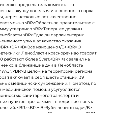
иненко, председатель комитета по
нег на закупку донельзя изношенного парка
, через несколько лет качественно
невозможно.<BR>Областное правительство с
амму утвердило.<BR>Теперь ее должны
Ленобласти.<BR>Едва ли парламентарии
 ненамного улучшат качество оказания
.<BR><BR><B>Все изношено</B><BR>О
едтехники Ленобласти красноречиво говорят
0 работают более 5 лет.<BR>Как заявил на
иненко, в ближайшие дни в Ленобласть
"УАЗ". <BR>В целом на территории региона
рая включает в себя шесть станций, 39
ьных медицинских учреждений. При этом, по
й медицинской помощи усугубляются
щенностью санитарного транспорта и
ших пунктов программы - внедрение новых
ологий. <BR><BR><B>Зубы лечить надо</B>