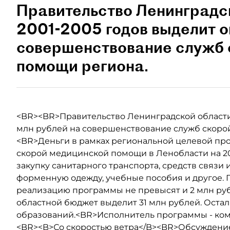
Правительство Ленинградск
2001-2005 годов выделит о
совершенствование служб 
помощи региона.
<BR><BR>Правительство Ленинградской области 
млн рублей на совершенствование служб скоро
<BR>Деньги в рамках региональной целевой п
скорой медицинской помощи в Ленобласти на 20
закупку санитарного транспорта, средств связи 
форменную одежду, учебные пособия и другое. П
реализацию программы не превысят и 2 млн ру
областной бюджет выделит 31 млн рублей. Оста
образований.<BR>Исполнитель программы - ком
<BR><B>Со скоростью ветра</B><BR>Обсуждение