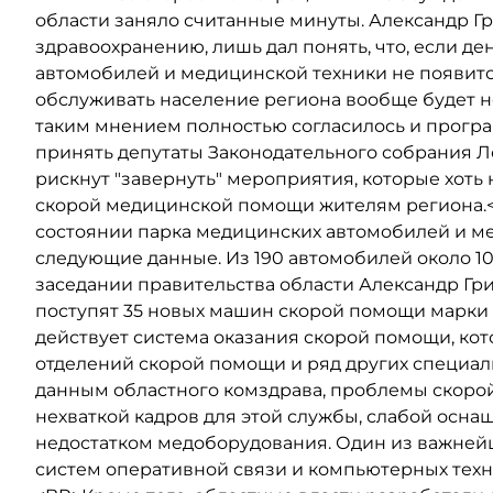
области заняло считанные минуты. Александр Гр
здравоохранению, лишь дал понять, что, если де
автомобилей и медицинской техники не появится
обслуживать население региона вообще будет 
таким мнением полностью согласилось и прогр
принять депутаты Законодательного собрания 
рискнут "завернуть" мероприятия, которые хоть
скорой медицинской помощи жителям региона
состоянии парка медицинских автомобилей и м
следующие данные. Из 190 автомобилей около 10
заседании правительства области Александр Гр
поступят 35 новых машин скорой помощи марки 
действует система оказания скорой помощи, кото
отделений скорой помощи и ряд других специал
данным областного комздрава, проблемы скоро
нехваткой кадров для этой службы, слабой осна
недостатком медоборудования. Один из важней
систем оперативной связи и компьютерных техн