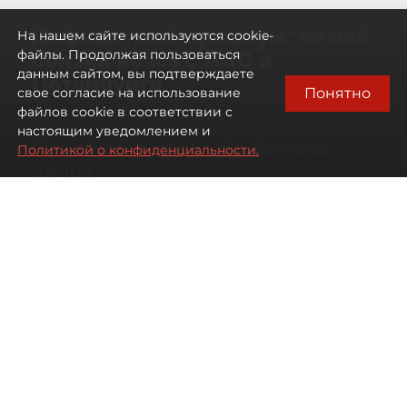
Дефицитный премиум: сотый
На нашем сайте используются cookie-
бензин исчез с АЗС в
файлы. Продолжая пользоваться
данным сайтом, вы подтверждаете
Петербурге
Понятно
свое согласие на использование
файлов cookie в соответствии с
Автозаправочные станции в
настоящим уведомлением и
Петербурге остались без бензина
Политикой о конфиденциальности.
АИ-100
07 августа 2026
00:01
951
Читайте нас в мессенджере Max
Антон Хлыщенко
Все материалы автора
Автор фото:
Сергей Ермохин / "ДП"
Топливный кризис в Петербурге и