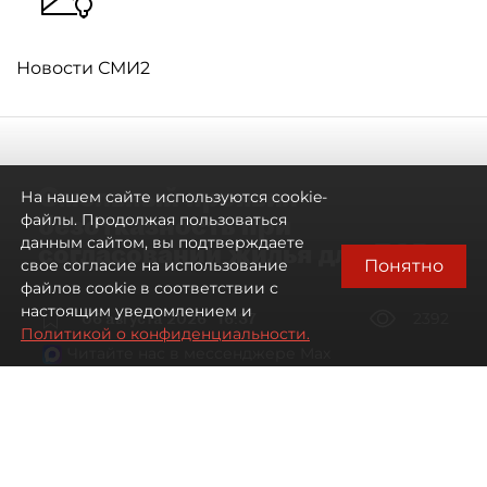
Новости СМИ2
Смольный проявил
На нашем сайте используются cookie-
безотказность при
файлы. Продолжая пользоваться
данным сайтом, вы подтверждаете
согласовании жилья для ЛСР
Понятно
свое согласие на использование
файлов cookie в соответствии с
настоящим уведомлением и
06 августа 2026
16:37
2392
Политикой о конфиденциальности.
Читайте нас в мессенджере Max
Павел Никифоров, Евгения Иванова
Все материалы автора