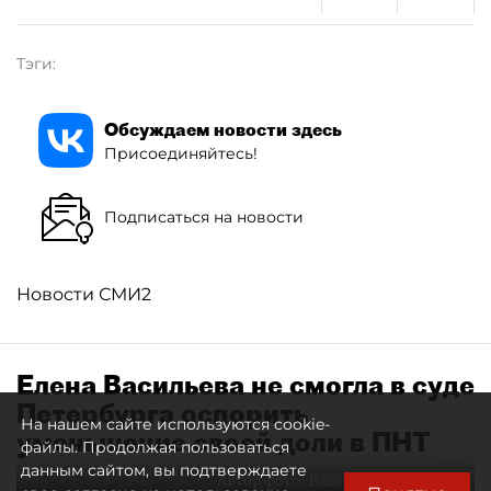
Тэги:
Обсуждаем новости здесь
Присоединяйтесь!
Подписаться на новости
Новости СМИ2
Елена Васильева не смогла в суде
Петербурга оспорить
На нашем сайте используются cookie-
уменьшение своей доли в ПНТ
файлы. Продолжая пользоваться
данным сайтом, вы подтверждаете
Автор фото:
Ваганов Антон / "ДП"