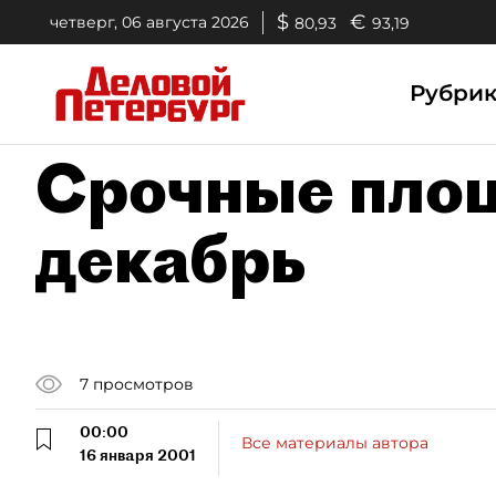
$
€
четверг, 06 августа 2026
80,93
93,19
Рубри
Срочные площ
декабрь
7
просмотров
00:00
Все материалы автора
16 января 2001