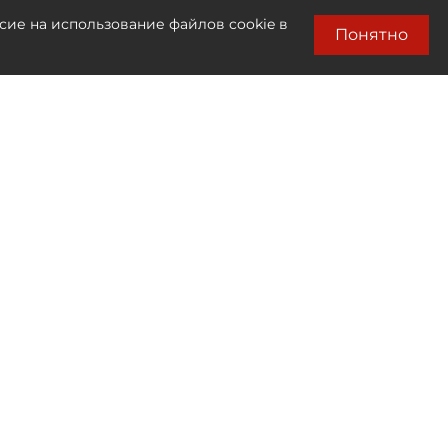
сие на использование файлов cookie в
Понятно
Лента новостей
Только бизнес новости
00:35
Алгоритм против товара:
кто и как решает, что окажется в топе
маркетплейса
00:25
Некогда бегать по врачам: россияне