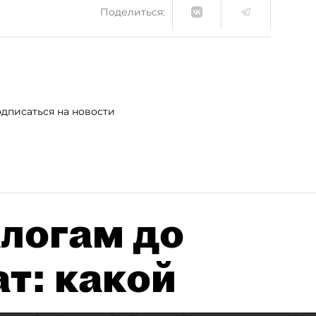
Поделиться:
дписаться на новости
алогам до
т: какой