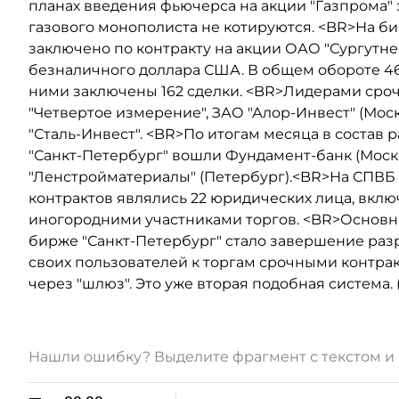
планах введения фьючерса на акции "Газпрома" 
газового монополиста не котируются. <BR>На би
заключено по контракту на акции ОАО "Сургутнеф
безналичного доллара США. В общем обороте 46
ними заключены 162 сделки. <BR>Лидерами сроч
"Четвертое измерение", ЗАО "Алор-Инвест" (Мос
"Сталь-Инвест". <BR>По итогам месяца в состав
"Санкт-Петербург" вошли Фундамент-банк (Москва)
"Ленстройматериалы" (Петербург).<BR>На СПВБ
контрактов являлись 22 юридических лица, включ
иногородними участниками торгов. <BR>Основ
бирже "Санкт-Петербург" стало завершение раз
своих пользователей к торгам срочными контра
через "шлюз". Это уже вторая подобная система. (
Нашли ошибку? Выделите фрагмент с текстом 