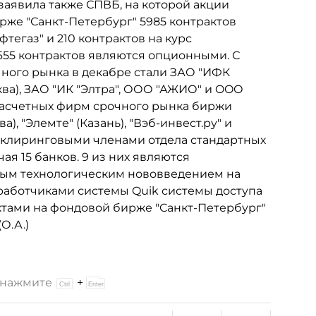
заявила также СПВБ, на которой акции
рже "Санкт-Петербург" 5985 контрактов
тегаз" и 210 контрактов на курс
55 контрактов являются опционными. С
ного рынка в декабре стали ЗАО "ИФК
ква), ЗАО "ИК "Элтра", ООО "АЖИО" и OOО
 расчетных фирм срочного рынка биржи
, "Элемте" (Казань), "Вэб-инвест.ру" и
 клиринговыми членами отдела стандартных
ая 15 банков. 9 из них являются
ным технологическим нововведением на
работчиками системы Quik системы доступа
ктами на фондовой бирже "Санкт-Петербург"
О.А.)
и нажмите
+