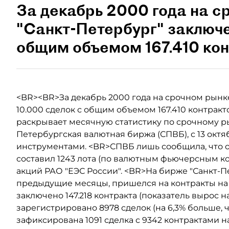
За декабрь 2000 года на 
"Санкт-Петербург" заключе
общим объемом 167.410 кон
<BR><BR>За декабрь 2000 года на срочном рынк
10.000 сделок с общим объемом 167.410 контракт
раскрывает месячную статистику по срочному рын
Петербургская валютная биржа (СПВБ), с 13 окт
инструментами. <BR>СПВБ лишь сообщила, что о
составил 1243 лота (по валютным фьючерсным кон
акций РАО "ЕЭС России". <BR>На бирже "Санкт-Пе
предыдущие месяцы, пришелся на контракты на к
заключено 147.218 контракта (показатель вырос 
зарегистрировано 8978 сделок (на 6,3% больше, 
зафиксирована 1091 сделка с 9342 контрактами н