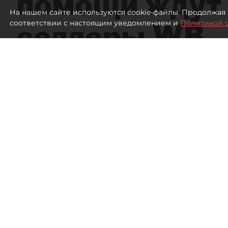
помощи ждут
На нашем сайте используются cookie-файлы. Продолжая 
селлеры WB
соответствии с настоящим уведомлением и
Политикой 
Эксперты заявили об ущербе на 300
Склад Wildberries
656
просмотров
18:43
Дарья Зайцева, Дарья Дмитр
05 августа 2026
Все материалы автора
Власти пообещали поддержку селлерам, пострада
под Петербургом. Сами предприниматели в разг