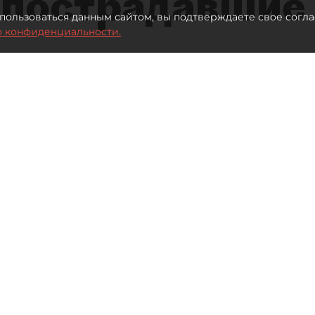
 пострадавшие
пользоваться данным сайтом, вы подтверждаете свое согла
о конфиденциальности.
 млрд рублей для селлеров WB
Автор фото:
ТАСС
Читайте нас в мессенджере Max
иева
вшим от атак БПЛА на склады Wildberries
оворе с "ДП" заявляют, что лучшей помощью