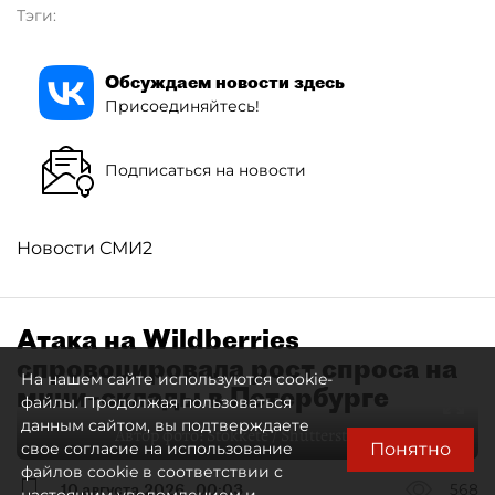
Тэги:
Обсуждаем новости здесь
Присоединяйтесь!
Подписаться на новости
Новости СМИ2
Атака на Wildberries
спровоцировала рост спроса на
На нашем сайте используются cookie-
мини–склады в Петербурге
файлы. Продолжая пользоваться
данным сайтом, вы подтверждаете
Автор фото:
Stokkete / Shutterstock / FOTODOM
Понятно
свое согласие на использование
файлов cookie в соответствии с
10 августа 2026
00:03
568