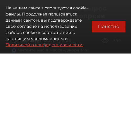
В Петербурге резко вырос
На нашем сайте используются cookie-
спрос на ипотеку вопреки
файлы. Продолжая пользоваться
данным сайтом, вы подтверждаете
высоким ставкам
Понятно
свое согласие на использование
файлов cookie в соответствии с
настоящим уведомлением и
09 августа 2026
00:05
399
Политикой о конфиденциальности.
Читайте нас в мессенджере Max
Евгений Петров
Все материалы автора
Автор фото:
Сергей Ермохин / "ДП"
Банки заметили рост спроса на
ипотеку в Петербурге. Несмотря на
снижение процентных ставок, она
всё ещё остаётся доступной лишь для
избранных.