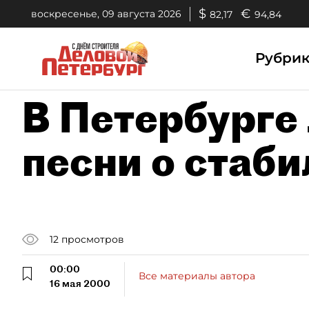
$
€
воскресенье, 09 августа 2026
82,17
94,84
Рубри
В Петербурге
песни о стаб
12
просмотров
00:00
Все материалы автора
16 мая 2000