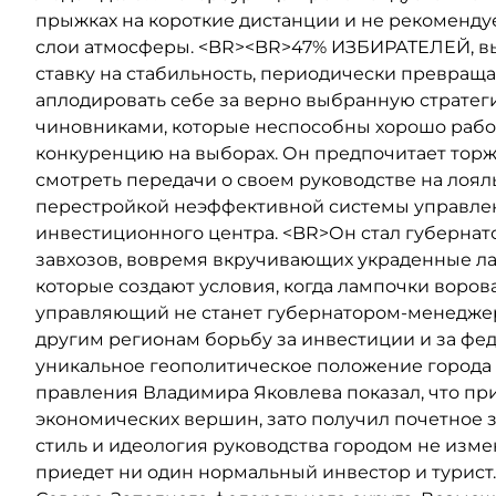
прыжках на короткие дистанции и не рекоменду
слои атмосферы. <BR><BR>47% ИЗБИРАТЕЛЕЙ, вы
ставку на стабильность, периодически превращ
аплодировать себе за верно выбранную стратег
чиновниками, которые неспособны хорошо работ
конкуренцию на выборах. Он предпочитает торж
смотреть передачи о своем руководстве на лояль
перестройкой неэффективной системы управле
инвестиционного центра. <BR>Он стал губернат
завхозов, вовремя вкручивающих украденные ла
которые создают условия, когда лампочки воро
управляющий не станет губернатором-менеджер
другим регионам борьбу за инвестиции и за фед
уникальное геополитическое положение города 
правления Владимира Яковлева показал, что пр
экономических вершин, зато получил почетное 
стиль и идеология руководства городом не измен
приедет ни один нормальный инвестор и турис