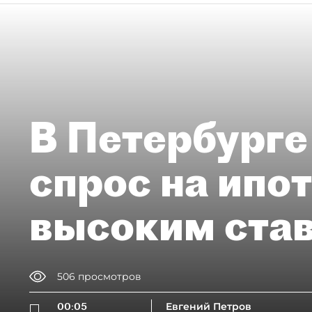
В Петербурге
спрос на ипо
высоким ста
506
просмотров
00:05
Евгений Петров