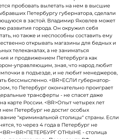
ется пробовать вылетать на нем в высшие
бравших Петербургу губернатора, сделали
ающуюся в застой. Владимир Яковлев может
ию развития города. Он окружил себя
ать, но также и неспособны составить ему
ественно открывать магазины для бедных и
ных телеканалах, а не заниматься
ния и продвижением Петербурга как
ором-управляющим, зная, что народ любит
мпочки в подъезде, и не любит менеджеров,
вать бессмысленно. <BR>ЕСЛИ губернатор-
ом, то Петербург окончательно проиграет
еральные трансферты - не спасет даже
на карте России. <BR>Опыт четырех лет
и нем Петербург не достиг особых
звание "криминальной столицы" страны. Если
ятся, то через 4 года в Петербург не
т.<BR><BR>ПЕТЕРБУРГ ОТНЫНЕ - столица