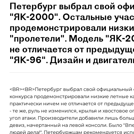
Петербург выбрал свой оф
"ЯК-2000". Остальные уча
продемонстрировали низки
"пролетели". Модель "ЯК-2
не отличается от предыдущ
"ЯК-96". Дизайн и двигатели
<BR><BR>Петербург выбрал свой официальный са
конкурса продемонстрировали низкие летные кач
практически ничем не отличается от предыдущей
- те же, руль не изменился, крылья и хвостовое 
угол атаки. Производители добавили лишь боль
девиз, начертанный на левой консоли. Было "Впер
людей дела!". Петербуржцам рекомендуется испо