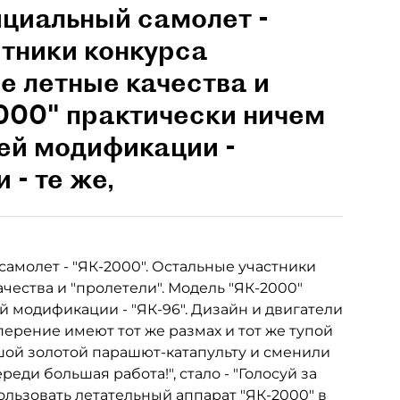
ициальный самолет -
стники конкурса
е летные качества и
000" практически ничем
ей модификации -
 - те же,
молет - "ЯК-2000". Остальные участники
ества и "пролетели". Модель "ЯК-2000"
 модификации - "ЯК-96". Дизайн и двигатели
оперение имеют тот же размах и тот же тупой
шой золотой парашют-катапульту и сменили
еди большая работа!", стало - "Голосуй за
льзовать летательный аппарат "ЯК-2000" в