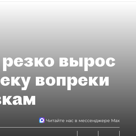
 резко вырос
теку вопреки
вкам
Читайте нас в мессенджере Max