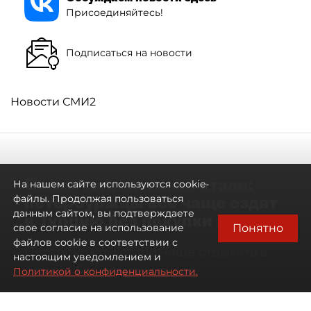
Присоединяйтесь!
Подписаться на новости
Новости СМИ2
Самостоятельными стали:
На нашем сайте используются cookie-
петербуржцы всё чаще ездят
файлы. Продолжая пользоваться
данным сайтом, вы подтверждаете
в Турцию без покупки туров
Понятно
свое согласие на использование
файлов cookie в соответствии с
Петербуржцы стали чаще отдыхать в
настоящим уведомлением и
Турции без покупки туров
Политикой о конфиденциальности.