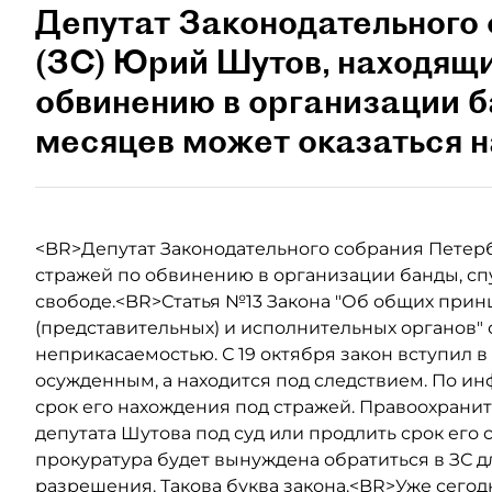
Депутат Законодательного
(ЗС) Юрий Шутов, находящи
обвинению в организации б
месяцев может оказаться н
<BR>Депутат Законодательного собрания Петерб
стражей по обвинению в организации банды, спу
свободе.<BR>Статья №13 Закона "Об общих прин
(представительных) и исполнительных органов"
неприкасаемостью. С 19 октября закон вступил в
осужденным, а находится под следствием. По инф
срок его нахождения под стражей. Правоохрани
депутата Шутова под суд или продлить срок его 
прокуратура будет вынуждена обратиться в ЗС 
разрешения. Такова буква закона.<BR>Уже сегод