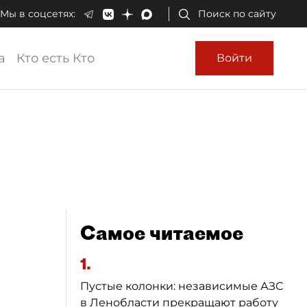
Мы в соцсетях:
Поиск по сайту
а
Кто есть Кто
Войти
Самое читаемое
1.
Пустые колонки: независимые АЗС
в Ленобласти прекращают работу