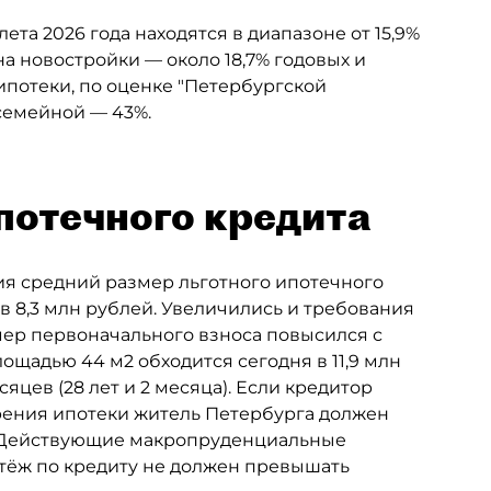
та 2026 года находятся в диапазоне от 15,9%
а новостройки — около 18,7% годовых и
ипотеки, по оценке "Петербургской
 семейной — 43%.
потечного кредита
дия средний размер льготного ипотечного
ув 8,3 млн рублей. Увеличились и требования
ер первоначального взноса повысился с
лощадью 44 м2 обходится сегодня в 11,9 млн
яцев (28 лет и 2 месяца). Если кредитор
брения ипотеки житель Петербурга должен
ц. Действующие макропруденциальные
атёж по кредиту не должен превышать