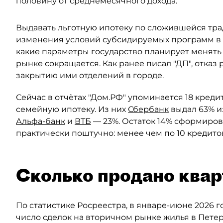
половину от среднемесячного дохода.
Выдавать льготную ипотеку по сложившейся тра
изменения условий субсидируемых программ в 
какие параметры государство планирует менять
рынке сокращается. Как ранее писал "ДП", отказ
закрытию ими отделений в городе.
Сейчас в отчётах "Дом.РФ" упоминается 18 кред
семейную ипотеку. Из них
Сбербанк
выдал 63% и
Альфа-банк
и
ВТБ
— 23%. Остаток 14% сформиров
практически поштучно: менее чем по 10 кредито
Сколько продано квар
По статистике Росреестра, в январе-июне 2026 
число сделок на вторичном рынке жилья в Пете