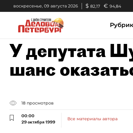
$
€
воскресенье, 09 августа 2026
82,17
94,84
Рубри
У депутата Ш
шанс оказать
18
просмотров
00:00
Все материалы автора
29 октября 1999