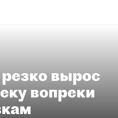
 резко вырос
теку вопреки
вкам