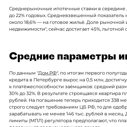
Среднерыночные ипотечные ставки в середине ле
до 22% годовых. Средневзвешенный показатель н
около 18,6% — на готовое жильё. Доля рыночной 
недвижимости", сейчас достигает 45%, льготной
Средние параметры и
По данным "
Дом.РФ
", по итогам первого полуго
кредита в Петербурге вырос на 0,5 млн, достигн
к платёжеспособности заёмщиков: средний разм
30% до 32%. В результате строящаяся квартира п
рублей. На погашение теперь приходится 338 мес
строго следует требованиям ЦБ РФ, то для одо
зарабатывать не менее 146 тыс. рублей в меся
лимиты (МПЛ) регулятора предполагают, что пл