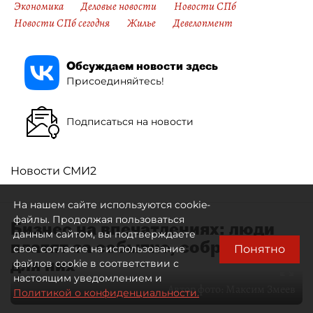
Экономика
Деловые новости
Новости СПб
Новости СПб сегодня
Жилье
Девелопмент
Обсуждаем новости здесь
Присоединяйтесь!
Подписаться на новости
Новости СМИ2
На нашем сайте используются cookie-
файлы. Продолжая пользоваться
Бизнес на впечатлениях: люди
данным сайтом, вы подтверждаете
платят за событие, собранное
Понятно
свое согласие на использование
для них
файлов cookie в соответствии с
настоящим уведомлением и
Автор фото:
Максим Змеев
Политикой о конфиденциальности.