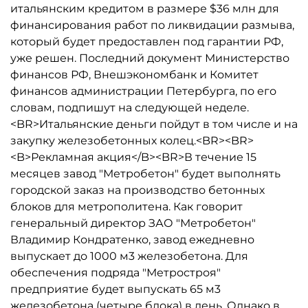
итальянским кредитом в размере $36 млн для
финансирования работ по ликвидации размыва,
который будет предоставлен под гарантии РФ,
уже решен. Последний документ Министерство
финансов РФ, Внешэкономбанк и Комитет
финансов администрации Петербурга, по его
словам, подпишут на следующей неделе.
<BR>Итальянские деньги пойдут в том числе и на
закупку железобетонных колец.<BR><BR>
<B>Рекламная акция</B><BR>В течение 15
месяцев завод "Метробетон" будет выполнять
городской заказ на производство бетонных
блоков для метрополитена. Как говорит
генеральный директор ЗАО "Метробетон"
Владимир Кондратенко, завод ежедневно
выпускает до 1000 м3 железобетона. Для
обеспечения подряда "Метростроя"
предприятие будет выпускать 65 м3
железобетона (четыре блока) в день. Однако в