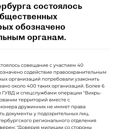
ербурга состоялось
общественных
орых обозначено
льным органам.
тоялось совещание с участием 40
обозначено содействие правоохранительным
ных организаций потребовали узаконить
вано около 400 таких организаций. Более 6
й ГУВД и спецслужбами операции "Вихрь-
ровании территорий вместе с
ионера дружинник не иммет права
ь документы у подозрительных лиц.
тербургского регионального отделения
уверен: "Доверия милиции со стороны