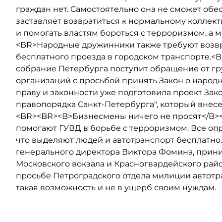
граждан нет. Самостоятельно она не сможет обе
заставляет возвратиться к нормальному коллек
и помогать властям бороться с терроризмом, а м
<BR>Народные дружинники также требуют возвра
бесплатного проезда в городском транспорте.<
собрание Петербурга поступит обращение от г
организаций с просьбой принять Закон о народ
праву и законности уже подготовила проект Зак
правопорядка Санкт-Петербурга", который внесен
<BR><BR><B>Бизнесмены ничего не просят</B><
помогают ГУВД в борьбе с терроризмом. Все о
что выделяют людей и автотранспорт бесплатно.
генерального директора Виктора Фомина, прини
Московского вокзала и Красногвардейского ра
просьбе Петроградского отдела милиции автотран
такая возможность и не в ущерб своим нуждам.