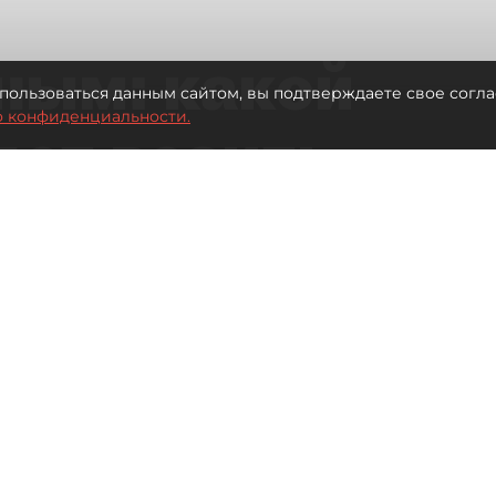
ным: какой
пользоваться данным сайтом, вы подтверждаете свое согла
о конфиденциальности.
дет возить
ых районов
о от темпов застройки окраин
Читайте нас в мессенджере Max