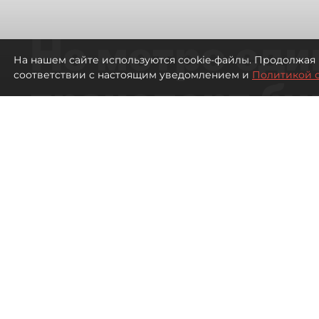
Не метро еди
На нашем сайте используются cookie-файлы. Продолжая 
соответствии с настоящим уведомлением и
Политикой 
транспорт бу
жителей нов
Петербурга
Развитие метро в Петербурге отстал
города
2485
просмотров