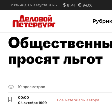
$
€
пятница, 07 августа 2026
81,41
94,06
Рубри
Общественны
просят льгот
10
просмотров
00:00
Все материалы автора
04 октября 1999