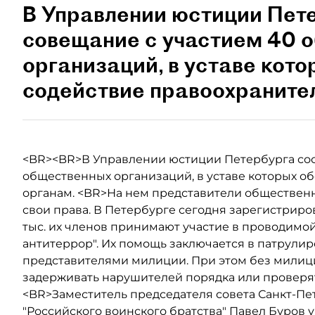
В Управлении юстиции Пет
совещание с участием 40 
организаций, в уставе кот
содействие правоохраните
<BR><BR>В Управлении юстиции Петербурга сос
общественных организаций, в уставе которых 
органам. <BR>На нем представители обществен
свои права. В Петербурге сегодня зарегистриро
тыс. их членов принимают участие в проводимо
антитеррор". Их помощь заключается в патрули
представителями милиции. При этом без милиц
задерживать нарушителей порядка или проверят
<BR>Заместитель председателя совета Санкт-Пе
"Российского воинского братства" Павел Буров 