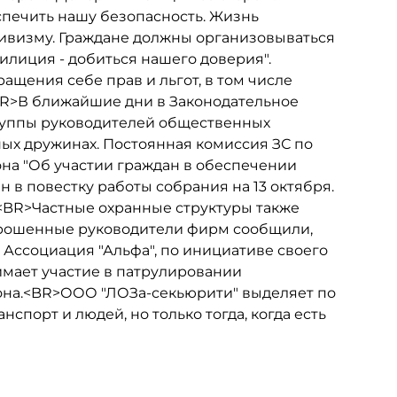
спечить нашу безопасность. Жизнь
тивизму. Граждане должны организовываться
илиция - добиться нашего доверия".
щения себе прав и льгот, в том числе
BR>В ближайшие дни в Законодательное
руппы руководителей общественных
ных дружинах. Постоянная комиссия ЗС по
она "Об участии граждан в обеспечении
 в повестку работы собрания на 13 октября.
BR>Частные охранные структуры также
прошенные руководители фирм сообщили,
 Ассоциация "Альфа", по инициативе своего
мает участие в патрулировании
йона.<BR>ООО "ЛОЗа-секьюрити" выделяет по
спорт и людей, но только тогда, когда есть