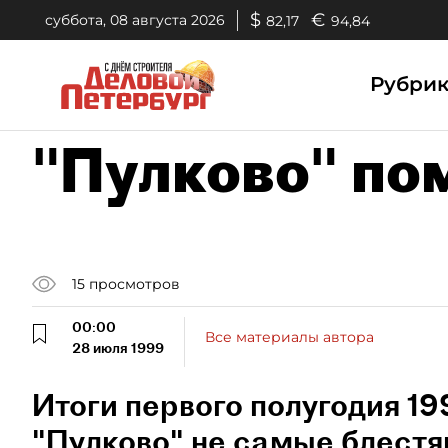
$
€
суббота, 08 августа 2026
82,17
94,84
Рубри
"Пулково" по
15
просмотров
00:00
Все материалы автора
28 июля 1999
Итоги первого полугодия 19
"Пулково" не самые блестя