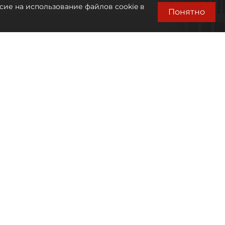
сие на использование файлов cookie в
Понятно
Автор фото:
Михаил Тихонов / "ДП"