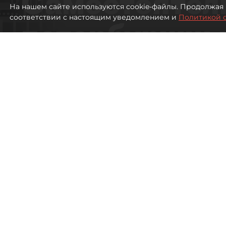
Самостоятел
На нашем сайте используются cookie-файлы. Продолжая 
соответствии с настоящим уведомлением и
Политикой 
петербуржцы
ездят в Турц
покупки туро
Петербуржцы стали чаще отдыхать в
903
просмотров
00:05
Дарья Дмитриева
08 августа 2026
Все материалы автора