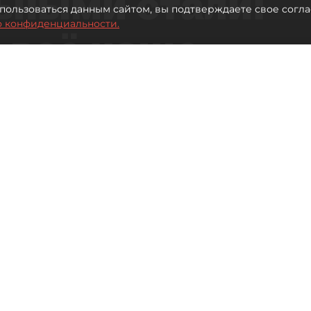
ьными стали:
пользоваться данным сайтом, вы подтверждаете свое согла
о конфиденциальности.
 всё чаще
ию без
в
 Турции без покупки туров
Читайте нас в мессенджере Max