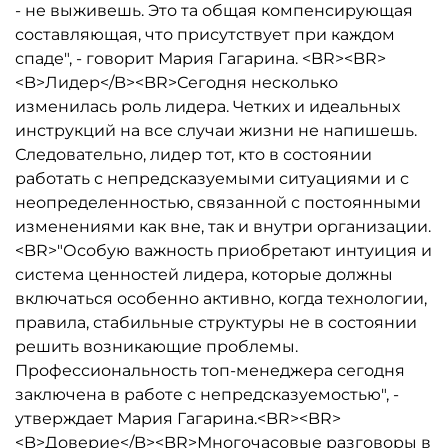
- не выживешь. Это та общая компенсирующая
составляющая, что присутствует при каждом
спаде", - говорит Мария Гагарина. <BR><BR>
<B>Лидер</B><BR>Сегодня несколько
изменилась роль лидера. Четких и идеальных
инструкций на все случаи жизни не напишешь.
Следовательно, лидер тот, кто в состоянии
работать с непредсказуемыми ситуациями и с
неопределенностью, связанной с постоянными
изменениями как вне, так и внутри организации.
<BR>"Особую важность приобретают интуиция и
система ценностей лидера, которые должны
включаться особенно активно, когда технологии,
правила, стабильные структуры не в состоянии
решить возникающие проблемы.
Профессиональность топ-менеджера сегодня
заключена в работе с непредсказуемостью", -
утверждает Мария Гагарина.<BR><BR>
<B>Доверие</B><BR>Многочасовые разговоры в