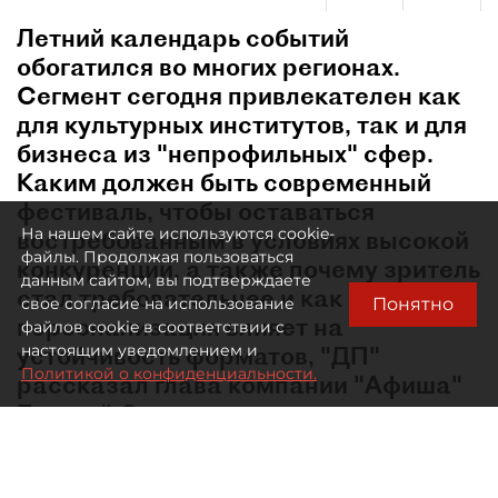
Летний календарь событий
обогатился во многих регионах.
Сегмент сегодня привлекателен как
для культурных институтов, так и для
бизнеса из "непрофильных" сфер.
Каким должен быть современный
фестиваль, чтобы оставаться
На нашем сайте используются cookie-
востребованным в условиях высокой
файлы. Продолжая пользоваться
конкуренции, а также почему зритель
данным сайтом, вы подтверждаете
стал требовательнее и как
Понятно
свое согласие на использование
персонализация влияет на
файлов cookie в соответствии с
устойчивость форматов, "ДП"
настоящим уведомлением и
Политикой о конфиденциальности.
рассказал глава компании "Афиша"
Евгений Сидоров.
В какой момент лето перестало быть мёртвым