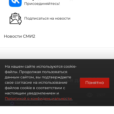
Присоединяйтесь!
Подписаться на новости
Новости СМИ2
Смольный проявил
На нашем сайте используются cookie-
безотказность при
файлы. Продолжая пользоваться
данным сайтом, вы подтверждаете
согласовании жилья для ЛСР
Понятно
свое согласие на использование
файлов cookie в соответствии с
настоящим уведомлением и
06 августа 2026
16:37
2307
Политикой о конфиденциальности.
Читайте нас в мессенджере Max
Павел Никифоров, Евгения Иванова