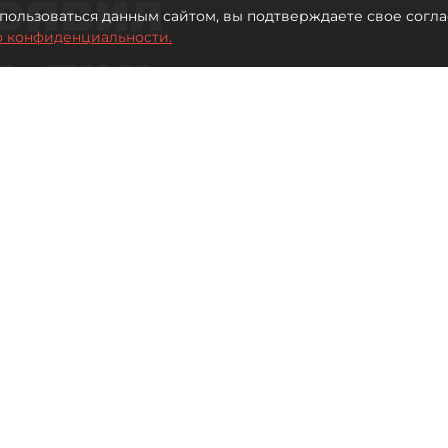
оявил
пользоваться данным сайтом, вы подтверждаете свое согла
о конфиденциальности.
ь при
 жилья для
Читайте нас в мессенджере Max
 Иванова