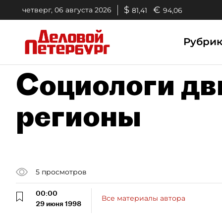
$
€
четверг, 06 августа 2026
81,41
94,06
Рубри
Социологи дв
регионы
5
просмотров
00:00
Все материалы автора
29 июня 1998