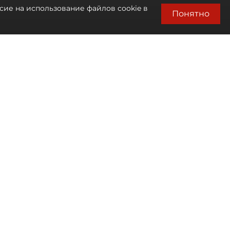
сие на использование файлов cookie в
Понятно
Автор фото:
Сергей Ермохин / "ДП"