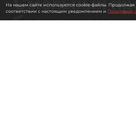
Смольный пр
На нашем сайте используются cookie-файлы. Продолжая 
соответствии с настоящим уведомлением и
Политикой 
безотказност
согласовании
ЛСР
1549
просмотров
16:37
Павел Никифоров, Евгения
06 августа 2026
Все материалы автора