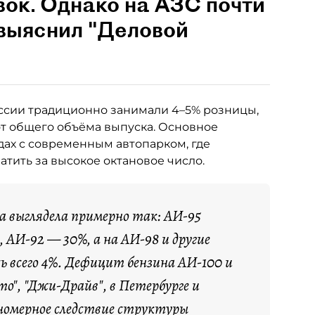
вок. Однако на АЗС почти
 выяснил "Деловой
ссии традиционно занимали 4–5% розницы,
от общего объёма выпуска. Основное
ах с современным автопарком, где
тить за высокое октановое число.
са выглядела примерно так: АИ-95
 АИ-92 — 30%, а на АИ-98 и другие
ь всего 4%. Дефицит бензина АИ-100 и
о", "Джи-Драйв", в Петербурге и
номерное следствие структуры