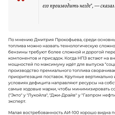
“
его производить негде", — сказал
По мнению Дмитрия Прокофьева, среди основны
топлива можно назвать технологическую сложно
бензины требуют более сложной и дорогой пер
компонентов и присадок. Когда НПЗ встают на в
мощностей по максимуму идёт для выпуска “соци
производство премиального топлива сворачивает
приоритезация поставок. Крупные вертикально
условиях дефицита направляют ресурсы на собст
самые ходовые марки, чтобы минимизировать 
("Экто" у "Лукойла", "Джи-Драйв" у "Газпром неф
эксперт.
Малая востребованность АИ-100 хорошо видна п