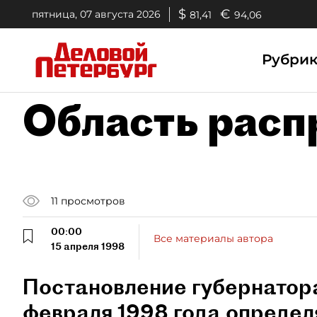
$
€
пятница, 07 августа 2026
81,41
94,06
Рубри
Область расп
11
просмотров
00:00
Все материалы автора
15 апреля 1998
Постановление губернатора
февраля 1998 года определя