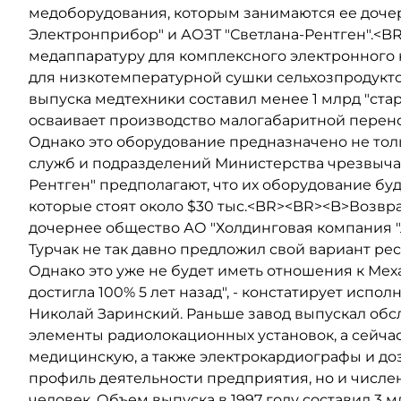
медоборудования, которым занимаются ее дочер
Электронприбор" и АОЗТ "Светлана-Рентген".<B
медаппаратуру для комплексного электронного 
для низкотемпературной сушки сельхозпродуктов
выпуска медтехники составил менее 1 млрд "ста
осваивает производство малогабаритной перен
Однако это оборудование предназначено не толь
служб и подразделений Министерства чрезвыча
Рентген" предполагают, что их оборудование буд
которые стоят около $30 тыс.<BR><BR><B>Возвр
дочернее общество АО "Холдинговая компания "
Турчак не так давно предложил свой вариант рест
Однако это уже не будет иметь отношения к Мех
достигла 100% 5 лет назад", - констатирует исп
Николай Заринский. Раньше завод выпускал об
элементы радиолокационных установок, а сейчас
медицинскую, а также электрокардиографы и до
профиль деятельности предприятия, но и численн
человек. Объем выпуска в 1997 году составил 3 м