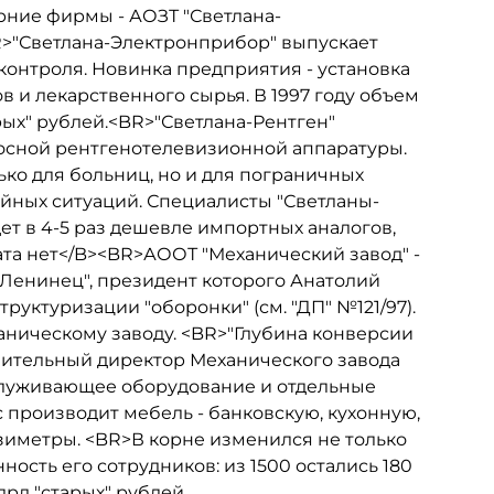
ние фирмы - АОЗТ "Светлана-
R>"Светлана-Электронприбор" выпускает
контроля. Новинка предприятия - установка
 и лекарственного сырья. В 1997 году объем
рых" рублей.<BR>"Светлана-Рентген"
осной рентгенотелевизионной аппаратуры.
ко для больниц, но и для пограничных
йных ситуаций. Специалисты "Светланы-
ет в 4-5 раз дешевле импортных аналогов,
ата нет</B><BR>АООТ "Механический завод" -
Ленинец", президент которого Анатолий
руктуризации "оборонки" (см. "ДП" №121/97).
аническому заводу. <BR>"Глубина конверсии
олнительный директор Механического завода
служивающее оборудование и отдельные
 производит мебель - банковскую, кухонную,
зиметры. <BR>В корне изменился не только
ость его сотрудников: из 1500 остались 180
лрд "старых" рублей.