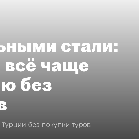
ьными стали:
 всё чаще
ию без
в
 Турции без покупки туров