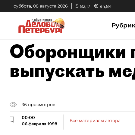
$
€
суббота, 08 августа 2026
82,17
94,84
Рубри
Оборонщики 
выпускать ме
36
просмотров
00:00
Все материалы автора
06 февраля 1998