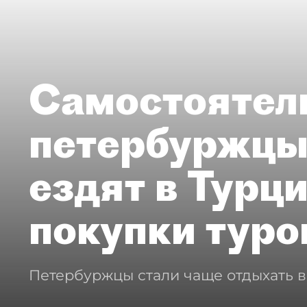
Самостоятел
петербуржцы
ездят в Турц
покупки туро
Петербуржцы стали чаще отдыхать в