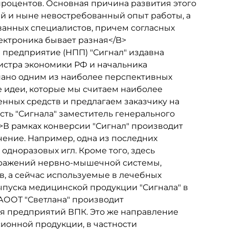
 процентов. Основная причина развития этого
й и ныне невостребованный опыт работы, а
анных специалистов, причем согласных
ектроника бывает разная</B>
предприятие (НПП) "Сигнал" издавна
нистра экономики РФ и начальника
ано одним из наиболее перспективных
е идеи, которые мы считаем наиболее
нных средств и предлагаем заказчику на
ость "Сигнала" заместитель генерального
>В рамках конверсии "Сигнал" производит
ение. Например, одна из последних
 одноразовых игл. Кроме того, здесь
оражений нервно-мышечной системы,
, а сейчас используемые в лечебных
ыпуска медицинской продукции "Сигнала" в
R>АООТ "Светлана" производит
я предприятий ВПК. Это же направление
сионной продукции, в частности