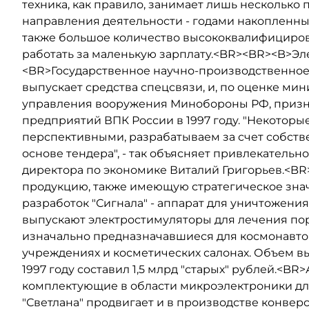
техника, как правило, занимает лишь несколько
направления деятельности - годами накопленны
также большое количество высококвалифициров
работать за маленькую зарплату.<BR><BR><B>Эл
<BR>Государственное научно-производственное 
выпускает средства спецсвязи, и, по оценке ми
управления вооружения Минобороны РФ, призн
предприятий ВПК России в 1997 году. "Некоторы
перспективными, разрабатываем за счет собстве
основе тендера", - так объясняет привлекательн
директора по экономике Виталий Григорьев.<BR
продукцию, также имеющую стратегическое знач
разработок "Сигнала" - аппарат для уничтожения
выпускают электростимуляторы для лечения п
изначально предназначавшиеся для космонавтов
учреждениях и косметических салонах. Объем в
1997 году составил 1,5 млрд "старых" рублей.<B
комплектующие в области микроэлектроники дл
"Светлана" продвигает и в производстве конвер