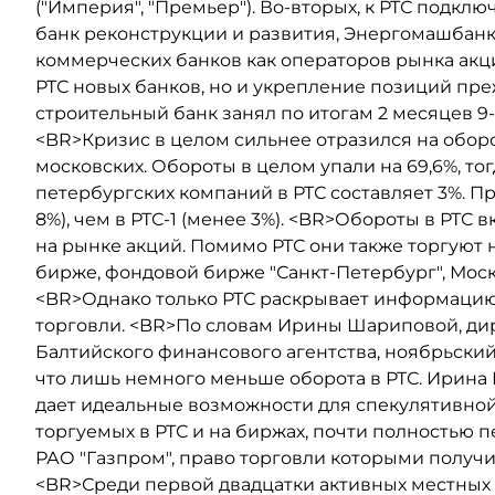
("Империя", "Премьер"). Во-вторых, к РТС подк
банк реконструкции и развития, Энергомашбанк,
коммерческих банков как операторов рынка акц
РТС новых банков, но и укрепление позиций пр
строительный банк занял по итогам 2 месяцев 9-е 
<BR>Кризис в целом сильнее отразился на обор
московских. Обороты в целом упали на 69,6%, тогд
петербургских компаний в РТС составляет 3%. Пр
8%), чем в РТС-1 (менее 3%). <BR>Обороты в РТС
на рынке акций. Помимо РТС они также торгуют 
бирже, фондовой бирже "Санкт-Петербург", Мо
<BR>Однако только РТС раскрывает информацию 
торговли. <BR>По словам Ирины Шариповой, ди
Балтийского финансового агентства, ноябрьски
что лишь немного меньше оборота в РТС. Ирина 
дает идеальные возможности для спекулятивной
торгуемых в РТС и на биржах, почти полностью 
РАО "Газпром", право торговли которыми получ
<BR>Среди первой двадцатки активных местных