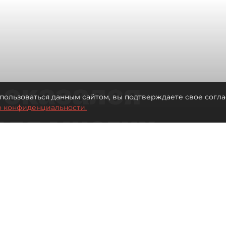
 оказался
пользоваться данным сайтом, вы подтверждаете свое согла
о конфиденциальности.
для многих
 центре
Читайте нас в мессенджере Max