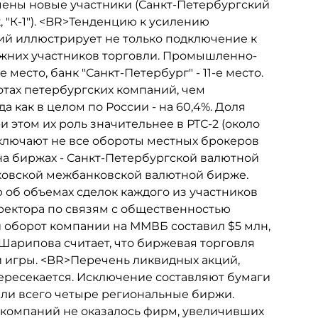
лючены новые участники (Санкт-Петербургский
 "К-1"). <BR>Тенденцию к усилению
ий иллюстрирует не только подключение к
ежних участников торговли. Промышленно-
место, банк "Санкт-Петербург" - 11-е место.
отах петербургских компаний, чем
а как в целом по России - на 60,4%. Доля
и этом их роль значительнее в РТС-2 (около
 включают не все обороты местных брокеров
на биржах - Санкт-Петербургской валютной
сковской межбанковской валютной бирже.
об объемах сделок каждого из участников
ректора по связям с общественностью
й оборот компании на ММВБ составил $5 млн,
Шарипова считает, что биржевая торговля
 игры. <BR>Перечень ликвидных акций,
пересекается. Исключение составляют бумаги
или всего четыре региональные биржи.
 компаний не оказалось фирм, увеличивших