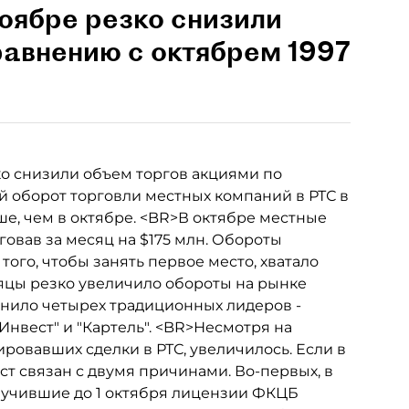
оябре резко снизили
равнению с октябрем 1997
о снизили объем торгов акциями по
й оборот торговли местных компаний в РТС в
ше, чем в октябре. <BR>В октябре местные
овав за месяц на $175 млн. Обороты
того, чтобы занять первое место, хватало
яцы резко увеличило обороты на рынке
снило четырех традиционных лидеров -
Инвест" и "Картель". <BR>Несмотря на
ровавших сделки в РТС, увеличилось. Если в
ост связан с двумя причинами. Во-первых, в
лучившие до 1 октября лицензии ФКЦБ