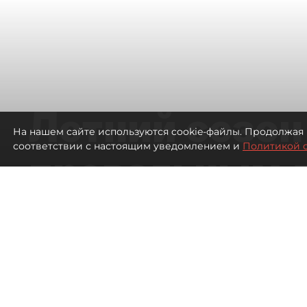
Летний сезон
На нашем сайте используются cookie-файлы. Продолжая 
соответствии с настоящим уведомлением и
Политикой 
провальным 
ресторанов в
Петербурга
529
просмотров