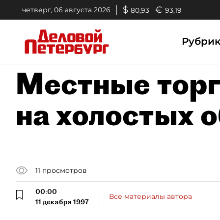
$
€
четверг, 06 августа 2026
80,93
93,19
Рубри
Местные тор
на холостых 
11
просмотров
00:00
Все материалы автора
11 декабря 1997