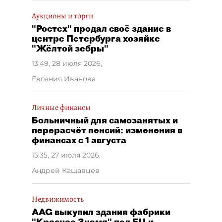
Аукционы и торги
"Ростех" продал своё здание в
центре Петербурга хозяйке
"Жёлтой зебры"
13:49, 28 июля 2026
,
Евгения Иванова
Личные финансы
Больничный для самозанятых и
перерасчёт пенсий: изменения в
финансах с 1 августа
15:35, 27 июля 2026
,
Андрей Кащавцев
Недвижимость
AAG выкупил здания фабрики
"Красное Знамя" под БЦ и