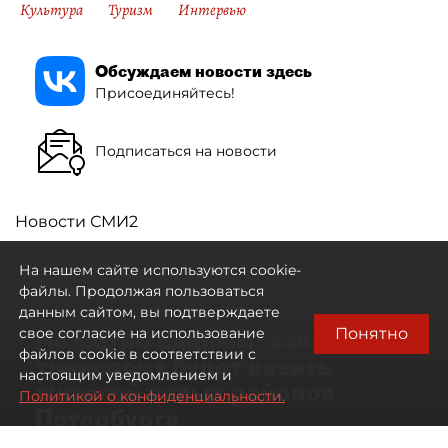
Культура
Туризм
Интервью
Обсуждаем новости здесь
Присоединяйтесь!
Подписаться на новости
Новости СМИ2
На нашем сайте используются cookie-
файлы. Продолжая пользоваться
данным сайтом, вы подтверждаете
Понятно
свое согласие на использование
Не метро единым: какой
файлов cookie в соответствии с
транспорт будет возить
настоящим уведомлением и
жителей новых районов
Политикой о конфиденциальности.
Петербурга