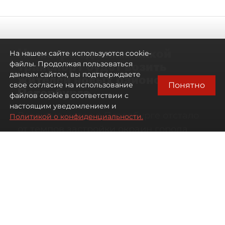
Не метро единым: какой
На нашем сайте используются cookie-
транспорт будет возить
файлы. Продолжая пользоваться
данным сайтом, вы подтверждаете
жителей новых районов
Понятно
свое согласие на использование
Петербурга
файлов cookie в соответствии с
настоящим уведомлением и
Развитие метро в Петербурге отстало
Политикой о конфиденциальности.
от темпов застройки окраин города
07 августа 2026
00:44
1989
Читайте нас в мессенджере Max
Дарья Кильцова
Все материалы автора