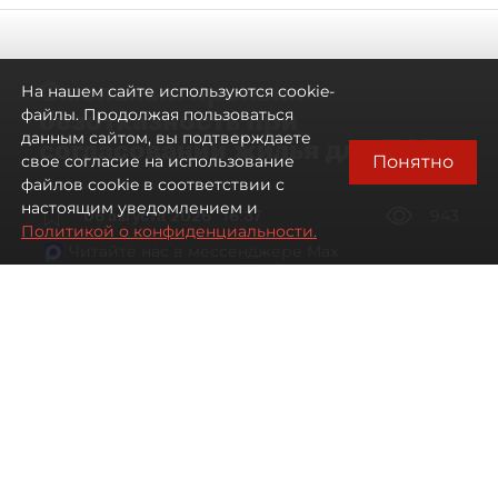
Смольный проявил
На нашем сайте используются cookie-
безотказность при
файлы. Продолжая пользоваться
данным сайтом, вы подтверждаете
согласовании жилья для ЛСР
Понятно
свое согласие на использование
файлов cookie в соответствии с
настоящим уведомлением и
06 августа 2026
16:37
943
Политикой о конфиденциальности.
Читайте нас в мессенджере Max
Павел Никифоров, Евгения Иванова
Все материалы автора
Автор фото:
Сергей Ермохин / "ДП"