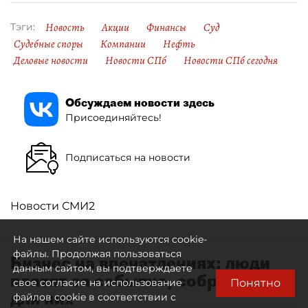
Новость
Акции
Финансы
Суд
Тэги:
Судебные споры
Компании
Нефть
Деловые новости
Новости СПб
Новости СПб сегодня
Обсуждаем новости здесь
Присоединяйтесь!
Подписаться на новости
Новости СМИ2
На нашем сайте используются cookie-
файлы. Продолжая пользоваться
Бизнес на впечатлениях: люди
данным сайтом, вы подтверждаете
платят за событие, собранное
Понятно
свое согласие на использование
для них
файлов cookie в соответствии с