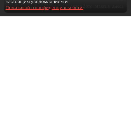
настоящим уведомлением и
Автор фото:
Максим Змеев
Политикой о конфиденциальности.
04 августа 2026
15:51
2381
Читайте нас в мессенджере Max
dp.ru
Все материалы автора
Летний календарь событий
обогатился во многих регионах.
Сегмент сегодня привлекателен как
для культурных институтов, так и для
бизнеса из "непрофильных" сфер.
Каким должен быть современный
фестиваль, чтобы оставаться
востребованным в условиях высокой
конкуренции, а также почему зритель
стал требовательнее и как