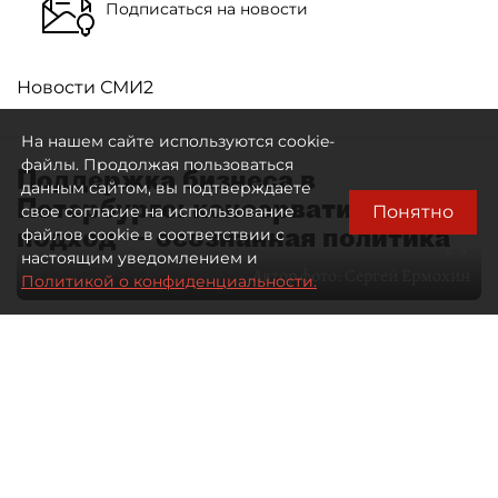
Подписаться на новости
Новости СМИ2
На нашем сайте используются cookie-
файлы. Продолжая пользоваться
Поддержка бизнеса в
данным сайтом, вы подтверждаете
Петербурге: консервативный
Понятно
свое согласие на использование
подход — осознанная политика
файлов cookie в соответствии с
настоящим уведомлением и
Автор фото:
Сергей Ермохин
Политикой о конфиденциальности.
27 мая 2026
12:34
3907
Читайте нас в мессенджере Max
Евгения Иванова
Все материалы автора
Через общественные советы