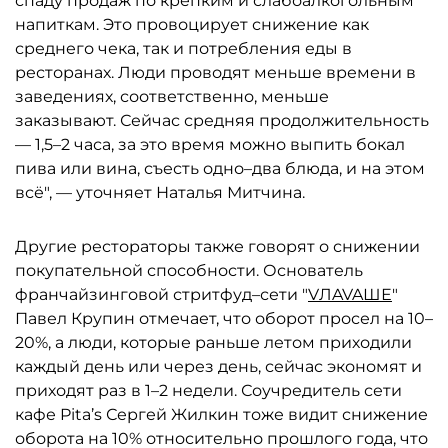
спаду продаж по крепким и слабоалкогольным
напиткам. Это провоцирует снижение как
среднего чека, так и потребления еды в
ресторанах. Люди проводят меньше времени в
заведениях, соответственно, меньше
заказывают. Сейчас средняя продолжительность
— 1,5–2 часа, за это время можно выпить бокал
пива или вина, съесть одно–два блюда, и на этом
всё", — уточняет Наталья Митчина.
Другие рестораторы также говорят о снижении
покупательной способности. Основатель
франчайзинговой стритфуд–сети "
VЛAVAШЕ
"
Павел Крупин отмечает, что оборот просел на 10–
20%, а люди, которые раньше летом приходили
каждый день или через день, сейчас экономят и
приходят раз в 1–2 недели. Соучредитель сети
кафе Pita’s Сергей Жилкин тоже видит снижение
оборота на 10% относительно прошлого года, что