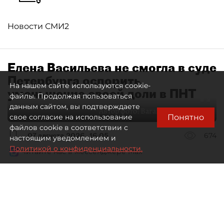
Новости СМИ2
Елена Васильева не смогла в суде
Петербурга оспорить
На нашем сайте используются cookie-
уменьшение своей доли в ПНТ
файлы. Продолжая пользоваться
данным сайтом, вы подтверждаете
Автор фото:
Ваганов Антон / "ДП"
Понятно
свое согласие на использование
файлов cookie в соответствии с
07 августа 2026
16:05
674
настоящим уведомлением и
Политикой о конфиденциальности.
Читайте нас в мессенджере Max
Дмитрий Маракулин
Все материалы автора
Совладелица АО "Петербургский нефтяной