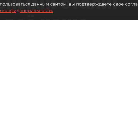
ьными стали:
пользоваться данным сайтом, вы подтверждаете свое согла
о конфиденциальности.
 всё чаще
ию без
в
 Турции без покупки туров
Читайте нас в мессенджере Max