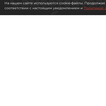
Самостоятел
На нашем сайте используются cookie-файлы. Продолжая 
соответствии с настоящим уведомлением и
Политикой 
петербуржцы
ездят в Турц
покупки туро
Петербуржцы стали чаще отдыхать в
148
просмотров
00:05
Дарья Дмитриева
08 августа 2026
Все материалы автора