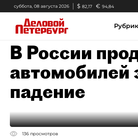
$
€
суббота, 08 августа 2026
82,17
94,84
Рубри
В России про
автомобилей 
падение
136
просмотров