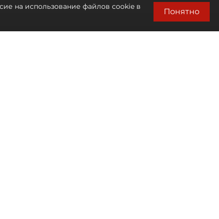
сие на использование файлов cookie в
Понятно
Автор фото:
Михаил Тихонов / "ДП"