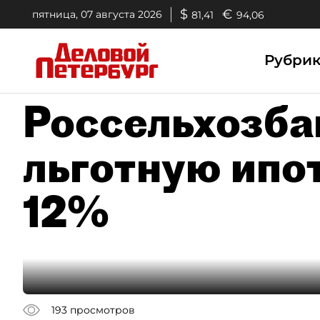
$
€
пятница, 07 августа 2026
81,41
94,06
Рубри
Россельхозба
льготную ипот
12%
193
просмотров