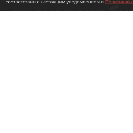
соответствии с настоящим уведомлением и
Политикой 
транспорт бу
жителей нов
Петербурга
Развитие метро в Петербурге отстал
города
1848
просмотров
00:44
Дарья Кильцова
07 августа 2026
Все материалы автора