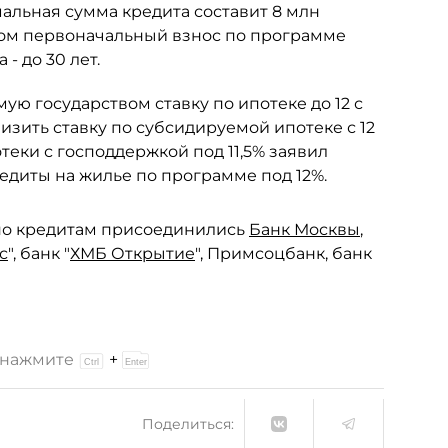
альная сумма кредита составит 8 млн
 этом первоначальный взнос по программе
- до 30 лет.
ую государством ставку по ипотеке до 12 с
зить ставку по субсидируемой ипотеке с 12
отеки с господдержкой под 11,5% заявил
редиты на жилье по программе под 12%.
по кредитам присоединились
Банк Москвы
,
с
", банк "
ХМБ Открытие
", Примсоцбанк, банк
и нажмите
+
Поделиться: