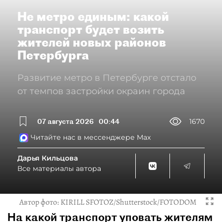
Не метро единым: какой
транспорт будет возить
жителей новых районов
Петербурга
Развитие метро в Петербурге отстало
от темпов застройки окраин города
07 августа 2026
00:44
1670
Читайте нас в мессенджере Max
Дарья Кильцова
Все материалы автора
Автор фото:
KIRILL SFOTOZ/Shutterstock/FOTODOM
На какой транспорт уповать жителям