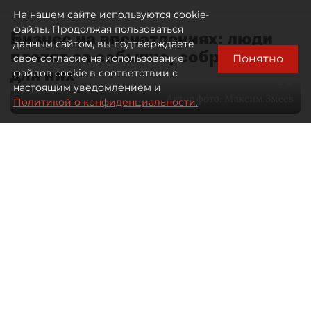
На нашем сайте используются cookie-
файлы. Продолжая пользоваться
Бизнес на впечатлениях: люди
данным сайтом, вы подтверждаете
платят за событие, собранное
Понятно
свое согласие на использование
для них
файлов cookie в соответствии с
настоящим уведомлением и
Автор фото:
Максим Змеев
Политикой о конфиденциальности.
04 августа 2026
15:51
1985
Читайте нас в мессенджере Max
dp.ru
Все материалы автора
Летний календарь событий
обогатился во многих регионах.
Сегмент сегодня привлекателен как
для культурных институтов, так и для
бизнеса из "непрофильных" сфер.