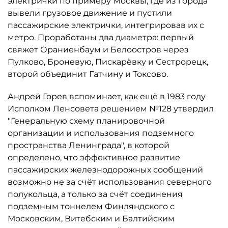
электрички по примеру Москвы, где из города
вывели грузовое движение и пустили
пассажирские электрички, интегрировав их с
метро. Проработаны два диаметра: первый
свяжет Ораниенбаум и Белоостров через
Пулково, Броневую, Пискарёвку и Сестрорецк,
второй объединит Гатчину и Токсово.
Андрей Горев вспоминает, как ещё в 1983 году
Исполком Ленсовета решением №128 утвердил
"Генеральную схему планировочной
организации и использования подземного
пространства Ленинграда", в которой
определено, что эффективное развитие
пассажирских железнодорожных сообщений
возможно не за счёт использования северного
полукольца, а только за счёт соединения
подземным тоннелем Финляндского с
Московским, Витебским и Балтийским