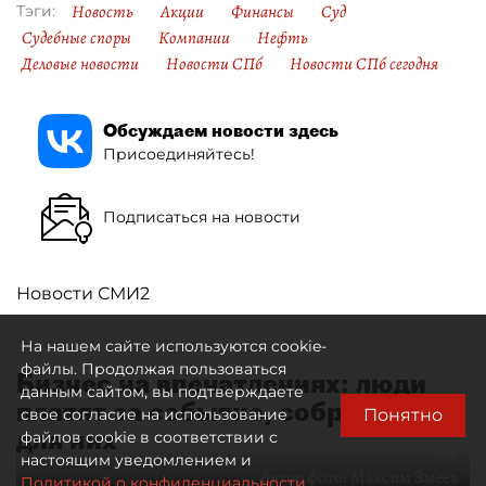
Новость
Акции
Финансы
Суд
Тэги:
Судебные споры
Компании
Нефть
Деловые новости
Новости СПб
Новости СПб сегодня
Обсуждаем новости здесь
Присоединяйтесь!
Подписаться на новости
Новости СМИ2
На нашем сайте используются cookie-
файлы. Продолжая пользоваться
Бизнес на впечатлениях: люди
данным сайтом, вы подтверждаете
платят за событие, собранное
Понятно
свое согласие на использование
для них
файлов cookie в соответствии с
настоящим уведомлением и
Автор фото:
Максим Змеев
Политикой о конфиденциальности.