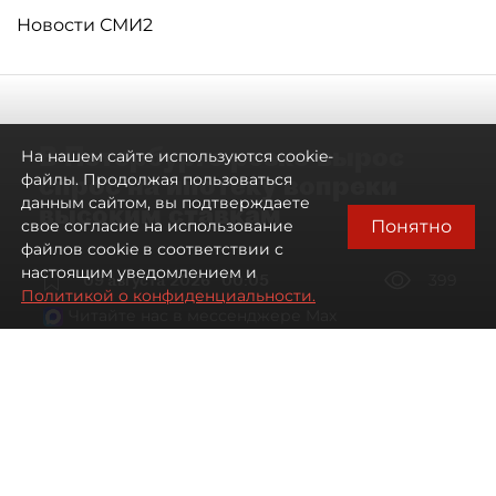
Новости СМИ2
В Петербурге резко вырос
На нашем сайте используются cookie-
спрос на ипотеку вопреки
файлы. Продолжая пользоваться
данным сайтом, вы подтверждаете
высоким ставкам
Понятно
свое согласие на использование
файлов cookie в соответствии с
настоящим уведомлением и
09 августа 2026
00:05
399
Политикой о конфиденциальности.
Читайте нас в мессенджере Max
Евгений Петров
Все материалы автора
Автор фото:
Сергей Ермохин / "ДП"
Банки заметили рост спроса на