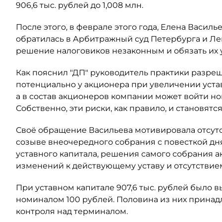
906,6 тыс. рублей до 1,008 млн.
После этого, в феврале этого года, Елена Васил
обратилась в Арбитражный суд Петербурга и Ле
решение налоговиков незаконным и обязать их
Как пояснил "ДП" руководитель практики разре
потенциально у акционера при увеличении уста
а в состав акционеров компании может войти н
Собственно, эти риски, как правило, и становят
Своё обращение Васильева мотивировала отсут
созыве внеочередного собрания с повесткой дн
уставного капитала, решения самого собрания а
изменений к действующему уставу и отсутствием
При уставном капитале 907,6 тыс. рублей было
номиналом 100 рублей. Половина из них принадл
контроля над терминалом.