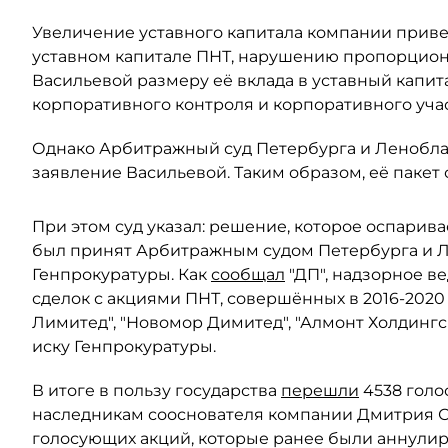
Увеличение уставного капитала компании прив
уставном капитале ПНТ, нарушению пропорцион
Васильевой размеру её вклада в уставный капит
корпоративного контроля и корпоративного учас
Однако Арбитражный суд Петербурга и Леноблас
заявление Васильевой. Таким образом, её пакет 
При этом суд указал: решение, которое оспарива
был принят Арбитражным судом Петербурга и Ле
Генпрокуратуры. Как
сообщал
"ДП", надзорное в
сделок с акциями ПНТ, совершённых в 2016-2020
Лимитед", "Новомор Димитед", "Алмонт Холдинг
иску Генпрокуратуры.
В итоге в пользу государства
перешли
4538 голо
наследникам сооснователя компании Дмитрия Ски
голосующих акций, которые ранее были аннули