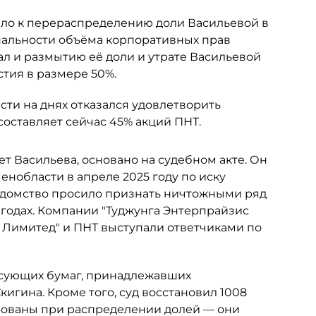
ело к перераспределению доли Васильевой в
альности объёма корпоративных прав
ал и размытию её доли и утрате Васильевой
тия в размере 50%.
ти на днях отказался удовлетворить
составляет сейчас 45% акций ПНТ.
ет Васильева, основано на судебном акте. Он
нобласти в апреле 2025 году по иску
едомство просило признать ничтожными ряд
 годах. Компании "Туджунга Энтерпрайзис
с Лимитед" и ПНТ выступали ответчиками по
сующих бумаг, принадлежавших
гина. Кроме того, суд восстановил 1008
рованы при распределении долей — они