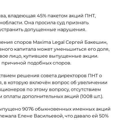
ьева, владеющая 45% пакетом акций ПНТ,
нобласти. Она просила суд признать
 устранить допущенные нарушения.
шения споров Maxima Legal Сергей Бакешин,
вного капитала может уменьшиться его доля,
овое лицо, купившее выпущенные акции.
ся причиной подобных споров.
ствием решения совета директоров ПНТ о
я, в которую включён вопрос об увеличении
кционеров по этому вопросу, отсутствием
 оплаты дополнительных акций (1008 шт.).
 выпущено 9076 обыкновенных именных акций
ежала Елене Васильевой, что давало ей 50%