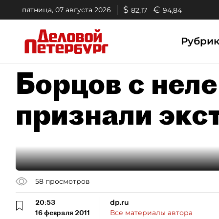
$
€
пятница, 07 августа 2026
82,17
94,84
Рубри
Борцов с неле
признали экс
58
просмотров
20:53
dp.ru
16 февраля 2011
Все материалы автора