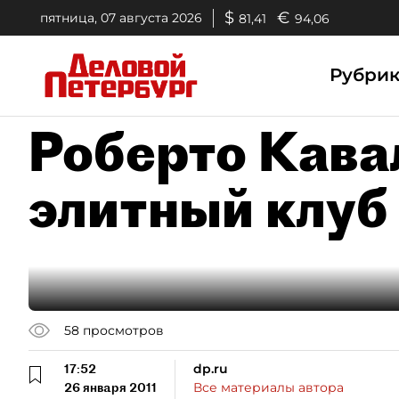
$
€
пятница, 07 августа 2026
81,41
94,06
Рубри
Роберто Кава
элитный клуб
58
просмотров
17:52
dp.ru
26 января 2011
Все материалы автора