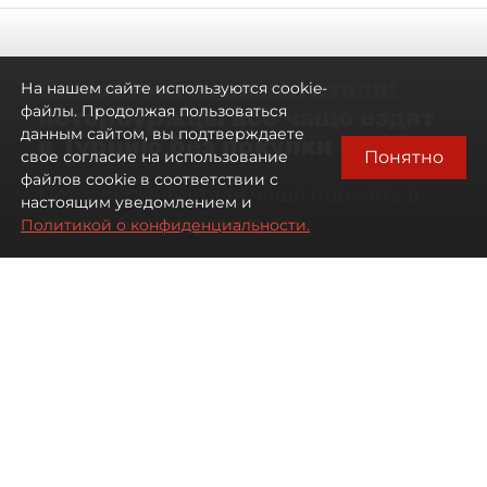
Самостоятельными стали:
На нашем сайте используются cookie-
петербуржцы всё чаще ездят
файлы. Продолжая пользоваться
данным сайтом, вы подтверждаете
в Турцию без покупки туров
Понятно
свое согласие на использование
файлов cookie в соответствии с
Петербуржцы стали чаще отдыхать в
настоящим уведомлением и
Турции без покупки туров
Политикой о конфиденциальности.
08 августа 2026
00:05
3087
Читайте нас в мессенджере Max
Дарья Дмитриева
Все материалы автора
Автор фото:
Михаил Тихонов / "ДП"