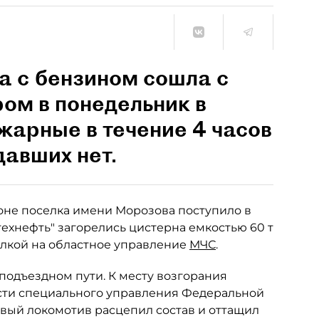
 с бензином сошла с
ром в понедельник в
жарные в течение 4 часов
давших нет.
оне поселка имени Морозова поступило в
технефть" загорелись цистерна емкостью 60 т
сылкой на областное управление
МЧС
.
подъездном пути. К месту возгорания
сти специального управления Федеральной
вый локомотив расцепил состав и оттащил