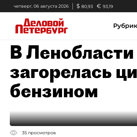
$
€
четверг, 06 августа 2026
80,93
93,19
Рубри
В Ленобласти 
загорелась ци
бензином
35
просмотров