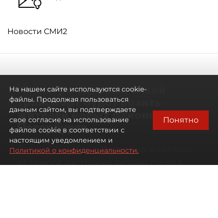
Новости СМИ2
Не метро единым: какой
На нашем сайте используются cookie-
транспорт будет возить
файлы. Продолжая пользоваться
данным сайтом, вы подтверждаете
жителей новых районов
Понятно
свое согласие на использование
Петербурга
файлов cookie в соответствии с
настоящим уведомлением и
Развитие метро в Петербурге отстало
Политикой о конфиденциальности.
от темпов застройки окраин города
07 августа 2026
00:44
273
Читайте нас в мессенджере Max