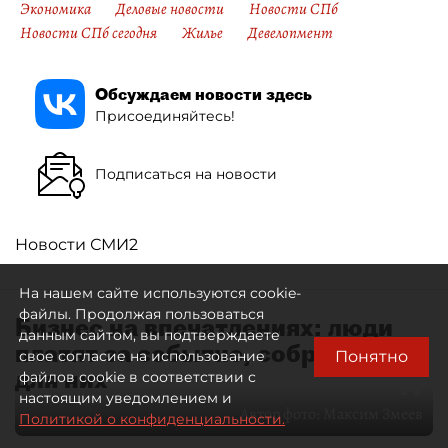
Экономика
Деловые новости
Новости СПб
Новости СПб сегодня
Жилье
Девелопмент
Обсуждаем новости здесь
Присоединяйтесь!
Подписаться на новости
Новости СМИ2
На нашем сайте используются cookie-
файлы. Продолжая пользоваться
Бизнес на впечатлениях: люди
данным сайтом, вы подтверждаете
платят за событие, собранное
Понятно
свое согласие на использование
для них
файлов cookie в соответствии с
настоящим уведомлением и
Автор фото:
Максим Змеев
Политикой о конфиденциальности.