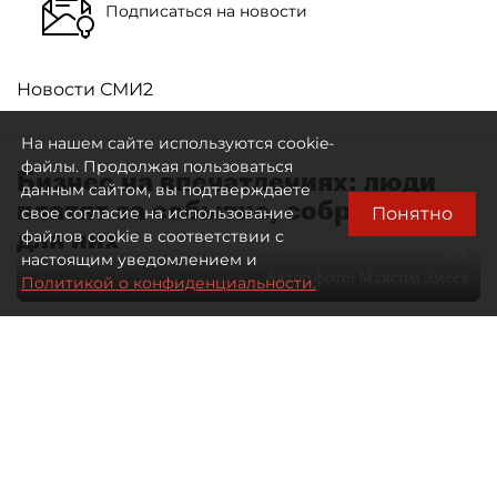
Подписаться на новости
Новости СМИ2
На нашем сайте используются cookie-
файлы. Продолжая пользоваться
Бизнес на впечатлениях: люди
данным сайтом, вы подтверждаете
платят за событие, собранное
Понятно
свое согласие на использование
для них
файлов cookie в соответствии с
настоящим уведомлением и
Автор фото:
Максим Змеев
Политикой о конфиденциальности.
04 августа 2026
15:51
997
Читайте нас в мессенджере Max
dp.ru
Все материалы автора
Летний календарь событий