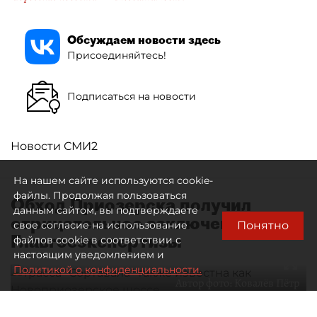
Обсуждаем новости здесь
Присоединяйтесь!
Подписаться на новости
Новости СМИ2
На нашем сайте используются cookie-
файлы. Продолжая пользоваться
Обход Приозерска получил
данным сайтом, вы подтверждаете
отрицательное заключение
Понятно
свое согласие на использование
Главгосэкспертизы
файлов cookie в соответствии с
настоящим уведомлением и
Политикой о конфиденциальности.
Автор фото:
Ковалёв Пётр
Трасса "Сортавала" также известна как Новоприозерское